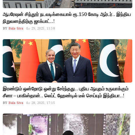
ஆபரேஷன் சிந்தூர் நடவடிக்கையால் ரூ.150 கோடி ஆர்டர்.. இந்திய
நிறுவனத்திற்கு ஜாக்பாட்..!
BY
Bala Siva
மே 29, 2025, 11:58
இரண்டும் ஒன்றோடு ஒன்று சேர்ந்தது.. புதிய ஆயுதம் உருவாக்கும்
சீனா – பாகிஸ்தான்.. லெப்ட் ஹேண்டில் டீல் செய்யும் இந்தியா..!
BY
Bala Siva
மே 28, 2025, 17:15