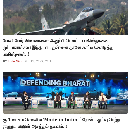
போலி போர் விமானங்கள் அனுப்பி டெஸ்ட்.. பாகிஸ்தானை
முட்டாளாக்கிய இந்தியா.. தன்னை தானே காட்டி கொடுத்த
பாகிஸ்தான்..!
BY
Bala Siva
மே 17, 2025, 21:10
ரூ.1 லட்சம் செலவில் ‘Made in India’ ட்ரோன்.. ஓய்வு பெற்ற
ராணுவ வீரரின் அசத்தல் தகவல்..!