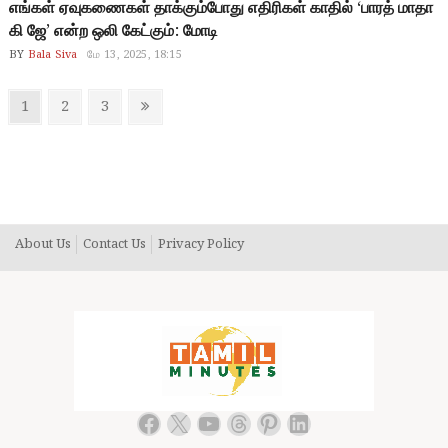
எங்கள் ஏவுகணைகள் தாக்கும்போது எதிரிகள் காதில் ‘பாரத் மாதா
கி ஜே’ என்ற ஒலி கேட்கும்: மோடி
BY
Bala Siva
மே 13, 2025, 18:15
Posts
Page
Page
Page
Next
1
2
3
pagination
page
About Us
Contact Us
Privacy Policy
Facebook
X
YouTube
Threads
Pinterest
LinkedIn