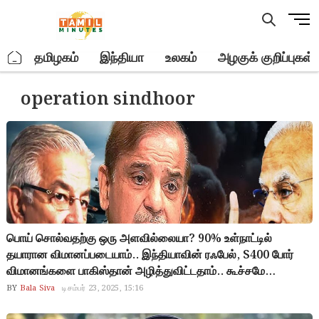
Skip
M
to
e
content
n
.
தமிழகம்
இந்தியா
உலகம்
அழகுக் குறிப்புகள்
u
B
operation sindhoor
u
t
t
o
n
பொய் சொல்வதற்கு ஒரு அளவில்லையா? 90% உள்நாட்டில்
தயாரான விமானப்படையாம்.. இந்தியாவின் ரஃபேல், S400 போர்
விமானங்களை பாகிஸ்தான் அழித்துவிட்டதாம்.. கூச்சமே
இல்லாமல் லிபியாவில் ஆசிம் முனீர் ஆற்றிய உரை.. சாப்பிட சோறு
BY
Bala Siva
டிசம்பர் 23, 2025, 15:16
இல்லைன்னாலும் பெருமை பேச்சுக்கு குறைச்சல் இல்லை.. கேலி