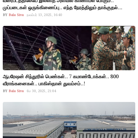
வரைபடத்திலேயே இல்லாத அளவில் காணாமல் போகும்..
முப்படைகள் ஒருங்கிணைப்பு.. எந்த நேரத்திலும் தாக்குதல்
இருக்குமா? பயங்கரவாதத்திற்கு பாடம் புகட்ட நேரமில்லை.. இனி
BY
Bala Siva
நவம்பர் 13, 2025, 16:40
களையெடுப்பு தான் ஒரே வழி..
ஆபரேஷன் சிந்தூரில் பெண்கள்.. 7 கமாண்டோக்கள்.. 800
வீராங்கனைகள்.. பாகிஸ்தான் துவம்சம்..!
BY
Bala Siva
மே 30, 2025, 21:04