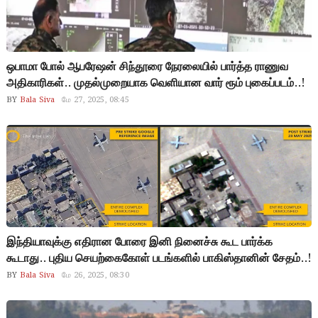
ஒபாமா போல் ஆபரேஷன் சிந்தூரை நேரலையில் பார்த்த ராணுவ
அதிகாரிகள்.. முதல்முறையாக வெளியான வார் ரூம் புகைப்படம்..!
BY
Bala Siva
மே 27, 2025, 08:45
இந்தியாவுக்கு எதிரான போரை இனி நினைச்சு கூட பார்க்க
கூடாது.. புதிய செயற்கைகோள் படங்களில் பாகிஸ்தானின் சேதம்..!
BY
Bala Siva
மே 26, 2025, 08:30