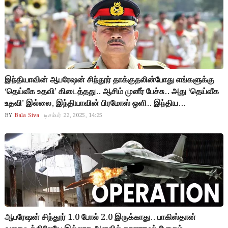
செய்யும் நெட்டிசன்கள்..!
இந்தியாவின் ஆபரேஷன் சிந்தூர் தாக்குதலின்போது எங்களுக்கு
‘தெய்வீக உதவி’ கிடைத்தது.. ஆசிம் முனீர் பேச்சு.. அது ‘தெய்வீக
உதவி’ இல்லை, இந்தியாவின் பிரமோஸ் ஒளி.. இந்திய
நெட்டிசன்கள் கிண்டல்.. மதத்தின் பெயரில் மக்களை ஏமாற்றாமல்
BY
Bala Siva
டிசம்பர் 22, 2025, 14:25
தொழில்நுட்ப ராணுவத்தை கட்டமையுங்கள்.. சர்வதேச
நெட்டிசன்கள் அறிவுரை..!
ஆபரேஷன் சிந்தூர் 1.0 போல் 2.0 இருக்காது.. பாகிஸ்தான்