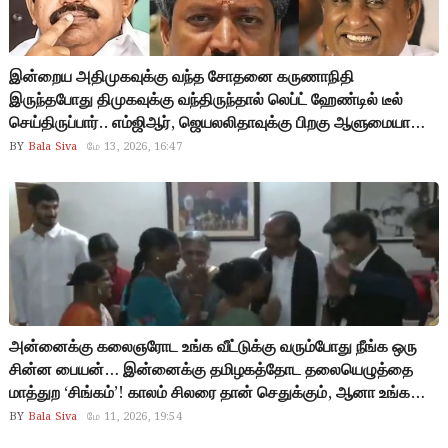
இன்றைய அதிமுகவுக்கு வந்த சோதனை கருணாநிதி
இருந்தபோது திமுகவுக்கு வந்திருந்தால் லெப்ட் ஹேண்டில் டீல்
செய்திருப்பார்.. எம்ஜிஆர், ஜெயலலிதாவுக்கு பிறகு ஆளுமையான,
கரீஷ்மா உள்ள தலைவர் அதிமுகவில் இல்லை.. அப்படி ஒருவரை
BY
Bala Siva
மே 13, 2026, 16:47
கண்டுபிடிக்கவில்லை என்றால் அதிமுகவை அதன் தொண்டர்களே
மறந்துவிடுவார்கள்…!
அன்னைக்கு கலைஞரோட உங்க வீட்டுக்கு வரும்போது நீங்க ஒரு
சின்ன பையன்… இன்னைக்கு தமிழகத்தோட தலையெழுத்தை
மாத்துற ‘சிங்கம்’! காலம் சிலரை தான் செதுக்கும், ஆனா உங்களை
சரித்திரமே செதுக்கி இருக்கு! முதல்வர் விஜய்க்கு வைகோ
BY
Bala Siva
மே 11, 2026, 19:54
புகழாரம்..