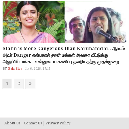
Stalin is More Dangerous than Karunanidhi.. ஆமாம்
அவர் Danger என்பதால் தான் மக்கள் அவரை வீட்டுக்கு
அனுப்பிட்டாங்க.. என்னுடைய கணிப்பு தவறியதற்கு முதல்முறை
சந்தோஷம் அடைகிறேன்.. தேர்தல் முடிவு குறித்து நடிகை கஸ்தூரி
BY
Bala Siva
மே 6, 2026, 17:15
கருத்து..
Posts
Page
Page
Next
1
2
pagination
page
About Us
Contact Us
Privacy Policy