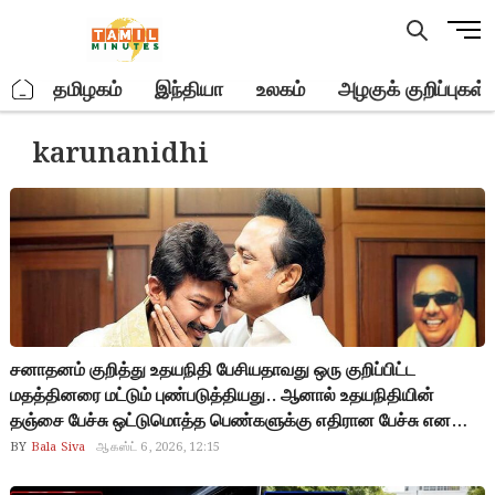
Skip
M
to
e
content
n
.
தமிழகம்
இந்தியா
உலகம்
அழகுக் குறிப்புகள்
u
B
karunanidhi
u
t
t
o
n
சனாதனம் குறித்து உதயநிதி பேசியதாவது ஒரு குறிப்பிட்ட
மதத்தினரை மட்டும் புண்படுத்தியது.. ஆனால் உதயநிதியின்
தஞ்சை பேச்சு ஒட்டுமொத்த பெண்களுக்கு எதிரான பேச்சு என
தவெகவால் நரேட்டிவ் செய்யப்பட்டது.. இந்தியா முழுவதும்
BY
Bala Siva
ஆகஸ்ட் 6, 2026, 12:15
திமுகவின் உதயநிதி பெண்களுக்கு எதிரானவர் என்ற