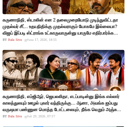
கருணாநிதி, ஸ்டாலின் என 2 தலைமுறையோடு முடிந்துவிட்டதா
முதல்வர் சீட்.. உதயநிதிக்கு முதல்வராகும் யோகமே இல்லையா?
விஜய் இப்படி ஸ்ட்ராங்க உட்காருவாருன்னு யாருமே எதிர்பார்க்கலை..
விஜய் அண்ணாமலை என களம் மாறிவிட்டால் உதயநிதி கடைசி
BY
Bala Siva
ஜூலை 17, 2026, 18:55
வரை எம்.எல்.ஏ தான்…
கருணாநிதி, எம்ஜிஆர், ஜெயலலிதா, எடப்பாடின்னு இங்க எல்லார்
காலத்துலயும் ஊழல் புகார் வந்திருக்கு… ஆனா, அவங்க ஐம்பது
வருஷமா பண்ணுன மொத்த டோட்டலையும், நீங்க வெறும் அஞ்சு
வருஷத்துல அசால்ட்டா பிரேக் பண்ணிட்டிங்களே… முன்னாடிலாம்
BY
Bala Siva
ஜூன் 29, 2026, 07:57
லட்சத்துலயும் கோடியிலயும் பேசிக்கிட்டு இருந்தாங்க… ஆனா உங்க