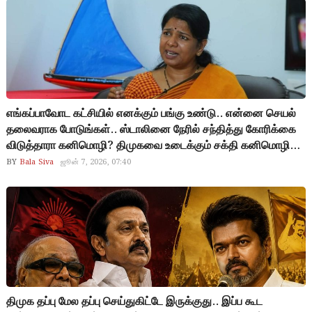
ஆட்சியில் இப்போ ‘சைபர்’ பத்தாம புது நம்பர் தேடுறாங்கப்பா!
தோண்ட தோண்ட அதிர்ச்சி இல்லை… உங்க அழிவுக்கான
அஸ்திவாரம் வெளிய வருது!
எங்கப்பாவோட கட்சியில் எனக்கும் பங்கு உண்டு.. என்னை செயல்
தலைவராக போடுங்கள்.. ஸ்டாலினை நேரில் சந்தித்து கோரிக்கை
விடுத்தாரா கனிமொழி? திமுகவை உடைக்கும் சக்தி கனிமொழி
ஒருவர் கிட்ட மட்டுமே இருக்குது.. தந்தை – மகன் – மருமகன் என்ற
BY
Bala Siva
ஜூன் 7, 2026, 07:40
ரீதியில் கட்சி போனால், கனிமொழி தனது உண்மையான
சொரூபத்தை காட்டுவார்.. கனிமொழி வைகோ மாதிரி கிடையாது,
கருணாநிதியின் மகள்.. எனவே அவர் திமுகவை உடைத்தால்
எம்ஜிஆர் உடைத்தது போல் சிதறும்.. குழப்பத்தில் ஸ்டாலின்?
பிரகாஷ் எம் சுவாமி கணிப்பு..
திமுக தப்பு மேல தப்பு செய்துகிட்டே இருக்குது.. இப்ப கூட