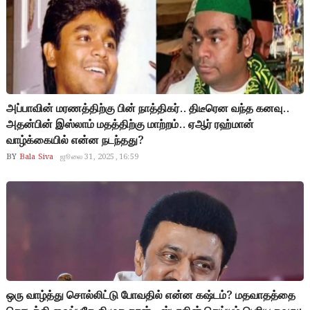
அப்பாவின் மரணத்திற்கு பின் நாத்திகர்.. திடீரென வந்த கனவு..
அதன்பின் இஸ்லாம் மதத்திற்கு மாற்றம்.. ஏஆர் ரஹ்மான்
வாழ்க்கையில் என்ன நடந்தது?
BY
Bala Siva
ஜூலை 31, 2025, 16:59
ஒரு வாழ்த்து சொல்லிட்டு போவதில் என்ன கஷ்டம்? மதவாதத்தை