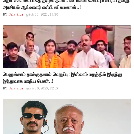
தொடக்கி வைப்பதே திமுக தான்.. ஸ்டாலின் செய்யும் பெரிய தவறு:
அரசியல் ஆய்வாளர் எஸ்பி லட்சுமணன்..!
BY
Bala Siva
ஜூன் 30, 2025, 17:30
பெஹல்காம் தாக்குதலால் வெறுப்பு: இஸ்லாம் மதத்தில் இருந்து
இந்துவாக மாறிய பெண்..!
BY
Bala Siva
ஏப்ரல் 30, 2025, 22:05