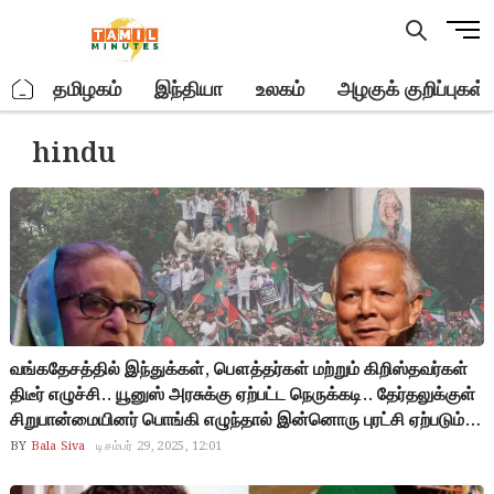
Skip
M
to
e
content
n
.
தமிழகம்
இந்தியா
உலகம்
அழகுக் குறிப்புகள்
u
B
hindu
u
t
t
o
n
வங்கதேசத்தில் இந்துக்கள், பௌத்தர்கள் மற்றும் கிறிஸ்தவர்கள்
திடீர் எழுச்சி.. யூனுஸ் அரசுக்கு ஏற்பட்ட நெருக்கடி.. தேர்தலுக்குள்
சிறுபான்மையினர் பொங்கி எழுந்தால் இன்னொரு புரட்சி ஏற்படும்..
மத அரசியலை தூண்டி குளிர் காயும் யூனுஸ் அரசு.. ஷேக் ஹசீனா
BY
Bala Siva
டிசம்பர் 29, 2025, 12:01
போன் யூனுஸ்-ஐயும் விரட்டுவார்களா வங்கதேச மக்கள்?