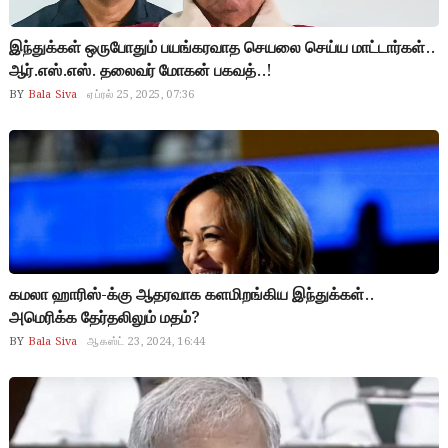
இந்துக்கள் ஒருபோதும் பயங்கரவாத செயலை செய்ய மாட்டார்கள்..
ஆர்.எஸ்.எஸ். தலைவர் மோகன் பகவத்..!
BY
Bala Siva
ஏப்ரல் 25, 2025, 07:36
கமலா ஹாரிஸ்-க்கு ஆதரவாக களமிறங்கிய இந்துக்கள்..
அமெரிக்க தேர்தலிலும் மதம்?
BY
Bala Siva
ஆகஸ்ட் 23, 2024, 16:44