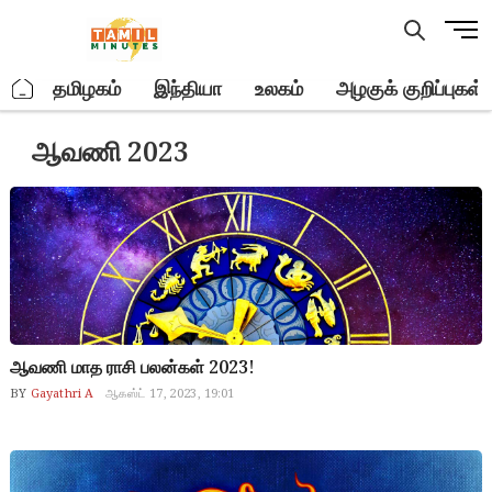
Skip
M
to
e
content
n
.
தமிழகம்
இந்தியா
உலகம்
அழகுக் குறிப்புகள்
u
B
ஆவணி 2023
u
t
t
o
n
ஆவணி மாத ராசி பலன்கள் 2023!
BY
Gayathri A
ஆகஸ்ட் 17, 2023, 19:01