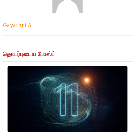
Gayathri A
தொடர்புடைய போஸ்ட்