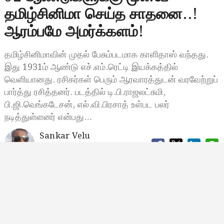
தமிழ்சினிமா செய்த சாதனை..!
ஆரம்பமே அமர்க்களம்!
தமிழ்சினிமாவின் முதல் பேசும்படமாக காளிதாஸ் வந்தது.
இது 1931ம் ஆண்டு எச்.எம்.ரெட்டி இயக்கத்தில்
வெளியானது. ரசிகர்கள் பெரும் ஆரவாரத்துடன் வரவேற்றுப்
பார்த்து ரசித்தனர். படத்தில் டி.பி.ராஜலட்சுமி,
பி.ஜி.வெங்கடேசன், எல்.வி.பிரசாத் உள்பட பலர்
நடித்துள்ளனர் என்பது…
Sankar Velu
ஆகஸ்ட் 24, 2024, 21:44
9:44 மணி
tpr sivaji