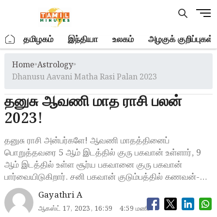
Skip
M
to
e
content
n
.
தமிழகம்
இந்தியா
உலகம்
அழகுக் குறிப்புகள்
u
B
Home
»
Astrology
»
u
t
Dhanusu Aavani Matha Rasi Palan 2023
t
தனுசு ஆவணி மாத ராசி பலன்
o
n
2023!
தனுசு ராசி அன்பர்களே! ஆவணி மாதத்தினைப்
பொறுத்தவரை 5 ஆம் இடத்தில் குரு பகவான் உள்ளார், 9
ஆம் இடத்தில் உள்ள சூர்ய பகவானை குரு பகவான்
பார்வையிடுகிறார். சனி பகவான் குடும்பத்தில் கணவன்-…
Gayathri A
ஆகஸ்ட் 17, 2023, 16:59
4:59 மணி