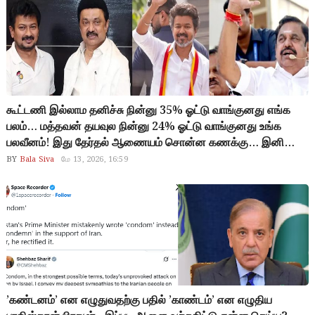
செய்யப்படும் ட்வீட்டுக்கள், யூடியூப் பேட்டியை நிறுத்திவிட்டாலே
போதும், அந்த கட்சி தேறிவிடும்.. ஆனால் இதெல்லாம் நடக்க
வாய்ப்பே இல்லையே…
கூட்டணி இல்லாம தனிச்சு நின்னு 35% ஓட்டு வாங்குனது எங்க
பலம்… மத்தவன் தயவுல நின்னு 24% ஓட்டு வாங்குனது உங்க
பலவீனம்! இது தேர்தல் ஆணையம் சொன்ன கணக்கு… இனி
மக்கள் சொல்லப்போறது உங்களுக்கான கடைசி கணக்கு! 10%
BY
Bala Siva
மே 13, 2026, 16:59
ஓட்டு வித்தியாசத்துல உங்களை பின்னுக்குத் தள்ளியிருக்கோம்.
இது ஆரம்பம் தான்…
’கண்டனம்’ என எழுதுவதற்கு பதில் ’காண்டம்’ என எழுதிய