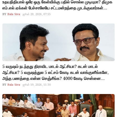
உதயநிதியால் ஒரே ஒரு கேள்விக்கு பதில் சொல்ல முடியுமா? திமுக
எம்.எல்.ஏக்கள் பேச்சாலேயே சட்டமன்றத்தை முடக்குவார்கள்
என்பதெல்லாம் பழைய காலம்.. கருணாநிதி காலம்.. இப்போது
BY
Bala Siva
ஜூன் 20, 2026, 07:55
ஒவ்வொரு பேச்சுக்கும் 10 மடங்கு அதிகமாக பதிலடி கிடைக்கும்..
ராஜ்மோகன், அருண்ராஜ், நிர்மல்குமார், ரமேஷ் என்று பதிலடி
கொடுக்க ஒரு குரூப்பே காத்து கிடக்குது.. கேள்வி கேட்குறேன்னு
அசிங்கப்பட்டு போகாதீங்க….
5 வருஷம் நடந்தது திராவிட மாடல் ஆட்சியா? கடன் மாடல்
ஆட்சியா? 5 வருஷத்துல 5 லட்சம் கோடி கடன் வாங்குனீங்களே,
அந்த பணத்தை என்ன செஞ்சீங்க? 4000 கோடி சென்னை
மழைநீர் வடிகாலுக்கு செலவு செஞ்சோம்ன்னு சொன்னீங்க..
BY
Bala Siva
ஜூன் 19, 2026, 11:30
ஆனால் 5 செமீ மழை பெஞ்சாலே ரோட்டுல ஆறா தண்ணி நிக்குது..
5 வருஷம் ஒன்னுமே பண்ணாமல், ஒரு மாதத்துல இதை ஏன்
செய்யலை? அதை ஏன் செய்யலைன்னு கேட்க வெட்கமாக
இல்லையா?