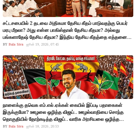
சட்டசபையில் 2 தடவை அதிகமா தேசிய கீதம் பாடுவதற்கு பெயர்
மரபு மீறலா? அது என்ன பாகிஸ்தான் தேசிய கீதமா? அல்லது
பங்களாதேஷ் தேசிய கீதமா? இந்திய தேசிய கீதத்தை எத்தனை
முறை வேண்டுமானாலும் பாடலாமே? இதில் என்ன தவறு?
BY
Bala Siva
ஜூன் 19, 2026, 07:45
சட்டசபையில் ஒரு பெண்ணின் சேலையை பிடித்து இழுப்பதுதான்
மரபா? கவர்னரை வெளியே போ என்று சொல்வதுதான் மரபா? எந்த
ஒரு மரபும் நிரந்தரம் அல்ல.. அவ்வப்போது மாற்றப்பட வேண்டியது
தான் மரபு.. தவெகவினர் அதிரடி…
நாளைக்கு தவெக எம்.எல்.ஏக்கள் கையில் இப்படி பதாகைகள்
இருக்குமோ? ஊழலை ஒழித்த விஜய்.. ஊழல்வாதியை சொந்த
தொகுதியில் தோற்கடித்த விஜய்.. வாரிசு அரசியலை ஒழித்த
விஜய்… பாட்டிலுக்கு 10 ரூபாய் கலாச்சாரத்தை ஒழித்த விஜய்.. 19
BY
Bala Siva
ஜூன் 18, 2026, 20:53
ஊழல் அமைச்சர்களை தோற்கடித்த விஜய்.. இப்படிப்பட்ட