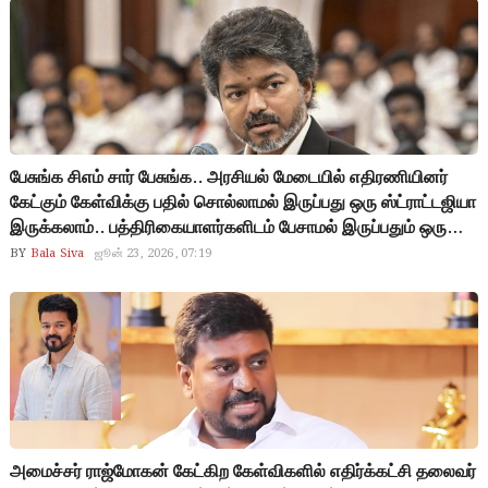
செஞ்சிட்டாருன்னு நினைச்சிருப்பாரோ…
பேசுங்க சிஎம் சார் பேசுங்க.. அரசியல் மேடையில் எதிரணியினர்
கேட்கும் கேள்விக்கு பதில் சொல்லாமல் இருப்பது ஒரு ஸ்ட்ராட்டஜியா
இருக்கலாம்.. பத்திரிகையாளர்களிடம் பேசாமல் இருப்பதும் ஒரு
ஸ்ட்ராட்டஜியா இருக்கலாம்.. ஆனால் சட்டமன்றத்தில் பேசியே
BY
Bala Siva
ஜூன் 23, 2026, 07:19
ஆகனும்.. ஜெயலலிதா மாதிரி ஒவ்வொரு கேள்விக்கும்
ஆதாரத்தோட பதிலடி கொடுங்க.. ராஜ்மோகன், ரமேஷ் பதிலடி
கொடுக்கும்போதே ஃபயரா இருக்குது.. நீங்க பதிலடி கொடுத்தா
பெரிய சம்பவமா இருக்கும்…
அமைச்சர் ராஜ்மோகன் கேட்கிற கேள்விகளில் எதிர்க்கட்சி தலைவர்