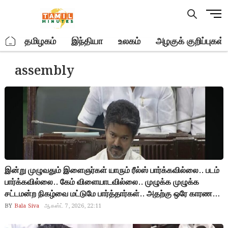
Skip
M
to
e
content
n
.
தமிழகம்
இந்தியா
உலகம்
அழகுக் குறிப்புகள்
u
B
assembly
u
t
t
o
n
இன்று முழுவதும் இளைஞர்கள் யாரும் ரீல்ஸ் பார்க்கவில்லை.. படம்
பார்க்கவில்லை.. கேம் விளையாடவில்லை.. முழுக்க முழுக்க
சட்டமன்ற நிகழ்வை மட்டுமே பார்த்தார்கள்.. அதற்கு ஒரே காரணம்
முதலமைச்சர் விஜய்.. என் நாடு விழிப்புணர்வு பெற்றுவிட்டது…
BY
Bala Siva
ஆகஸ்ட் 7, 2026, 22:11