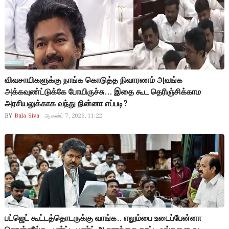
விவசாயிகளுக்கு நாங்க கொடுத்த நிவாரணம் அவங்க
அக்கவுண்ட்டுக்கே போயிருச்சு… இதை கூட தெரிஞ்சிக்காம
அரசியலுக்காக வந்து நின்னா எப்படி?
BY
Bala Siva
ஆகஸ்ட் 7, 2026, 11:22
பட்ஜெட் கூட்டத்தொடருக்கு வாங்க.. எலும்பை உடைப்பேன்னா