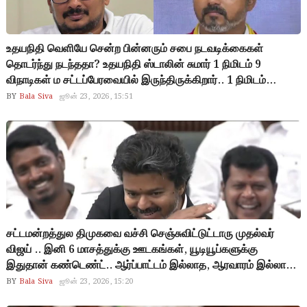
உதயநிதி வெளியே சென்ற பின்னரும் சபை நடவடிக்கைகள்
தொடர்ந்து நடந்ததா? உதயநிதி ஸ்டாலின் சுமார் 1 நிமிடம் 9
விநாடிகள் ம சட்டப்பேரவையில் இருந்திருக்கிறார்.. 1 நிமிடம்
மட்டுமே இருந்த உதயநிதிக்கு சபை நடவடிக்கைகள் குறித்து எப்படி
BY
Bala Siva
ஜூன் 23, 2026, 15:51
தெரியும்? அப்படியென்றால் உதயநிதி பேசியது பொய்யா? பொய்
என்றால் சபாநாயகர் நடவடிக்கை எடுக்க வேண்டுமா?
சட்டமன்றத்துல திமுகவை வச்சி செஞ்சுவிட்டுட்டாரு முதல்வர்
விஜய் .. இனி 6 மாசத்துக்கு ஊடகங்கள், யூடியூப்களுக்கு
இதுதான் கண்டெண்ட்.. ஆர்ப்பாட்டம் இல்லாத, ஆரவாரம் இல்லாத,
ஆணித்தரமான பேச்சு.. அப்பாவை காணோம்ங்கிற குட்டிக்கதையை
BY
Bala Siva
ஜூன் 23, 2026, 15:20
ரசித்த எடப்பாடி பழனிசாமி.. நம்மளால முடியாததை விஜய்