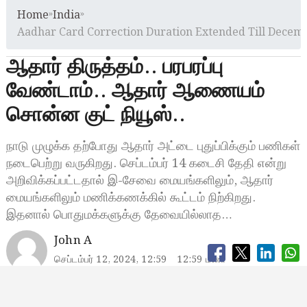
Home
»
India
»
Aadhar Card Correction Duration Extended Till Decem
ஆதார் திருத்தம்.. பரபரப்பு
வேண்டாம்.. ஆதார் ஆணையம்
சொன்ன குட் நியூஸ்..
நாடு முழுக்க தற்போது ஆதார் அட்டை புதுப்பிக்கும் பணிகள்
நடைபெற்று வருகிறது. செப்டம்பர் 14 கடைசி தேதி என்று
அறிவிக்கப்பட்டதால் இ-சேவை மையங்களிலும், ஆதார்
மையங்களிலும் மணிக்கணக்கில் கூட்டம் நிற்கிறது.
இதனால் பொதுமக்களுக்கு தேவையில்லாத…
John A
செப்டம்பர் 12, 2024, 12:59
12:59 மணி