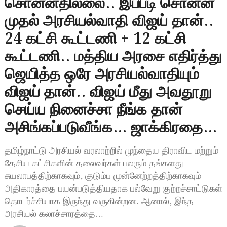
சொன்னதில்லை.. இப்படி சொன்ன
முதல் அரசியல்வாதி விஜய் தான்..
24 கட்சி கூட்டணி + 12 கட்சி
கூட்டணி.. மத்திய அரசை எதிர்த்து
ஜெயித்த ஒரே அரசியல்வாதியும்
விஜய் தான்.. விஜய் மீது அவதூறு
செய்ய நினைச்சா நீங்க தான்
அசிங்கப்படுவீங்க… ஜாக்கிரதை…
தமிழ்நாட்டு அரசியல் வரலாற்றில் முந்தைய திராவிட மற்றும்
தேசிய கட்சிகளின் தலைவர்கள் பலரும் தங்களது
சுயலாபத்திற்காகவும், குடும்ப முன்னேற்றத்திற்காகவும்
அதிகாரத்தை பயன்படுத்தியதாக பல்வேறு குற்றச்சாட்டுகள்
தொடர்ச்சியாக இருந்து வருகின்றன. ஆனால், இந்த
அரசியல் கலாச்சாரத்தை…