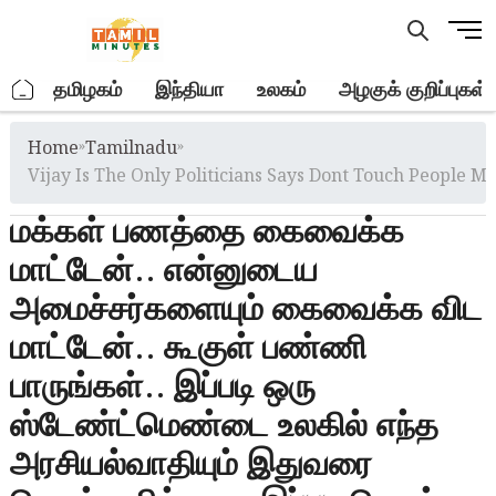
Skip
M
to
e
content
n
.
தமிழகம்
இந்தியா
உலகம்
அழகுக் குறிப்புகள்
u
B
Home
»
Tamilnadu
»
u
t
Vijay Is The Only Politicians Says Dont Touch People M
t
மக்கள் பணத்தை கைவைக்க
o
n
மாட்டேன்.. என்னுடைய
அமைச்சர்களையும் கைவைக்க விட
மாட்டேன்.. கூகுள் பண்ணி
பாருங்கள்.. இப்படி ஒரு
ஸ்டேண்ட்மெண்டை உலகில் எந்த
அரசியல்வாதியும் இதுவரை