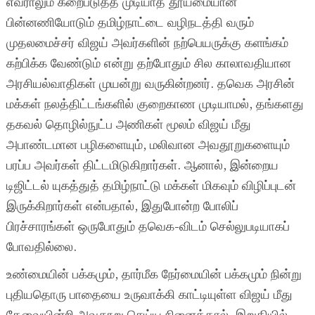
எவராலும் கறைபடுத்த முடியாத தூய்மையான
பின்னணியோடும் தமிழ்நாட்டை வழிநடத்தி வரும்
முதலமைச்சர் விஜய் அவர்களின் நற்பெயருக்கு களங்கம்
கற்பிக்க வேண்டும் என்று தற்போதும் சில காலாவதியான
அரசியல்வாதிகள் முயன்று வருகின்றனர். தவெக அரசின்
மக்கள் நலத்திட்டங்களில் குறைகாண முடியாமல், தங்களது
தகவல் தொழில்நுட்ப அணிகள் மூலம் விஜய் மீது
அபாண்டமான பழிகளையும், மலிவான அவதூறுகளையும்
பரப்ப அவர்கள் திட்டமிடுகிறார்கள். ஆனால், இன்றைய
டிஜிட்டல் யுகத்துத் தமிழ்நாட்டு மக்கள் மிகவும் விழிப்புடன்
இருக்கிறார்கள் என்பதால், இதுபோன்ற போலிப்
பிரச்சாரங்கள் ஒருபோதும் தவெக-விடம் செல்லுபடியாகப்
போவதில்லை.
உண்மையின் பக்கமும், தார்மீக நேர்மையின் பக்கமும் நின்று
புதியதொரு பாதையை உருவாக்கி காட்டியுள்ள விஜய் மீது