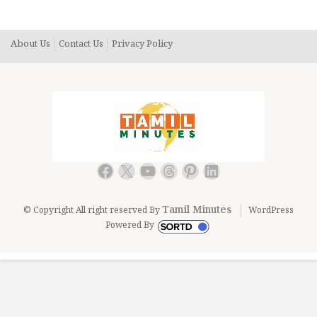
கூட்டணி.. மத்திய அரசை எதிர்த்து ஜெயித்த ஒரே
அரசியல்வாதியும் விஜய் தான்.. விஜய் மீது அவதூறு செய்ய
நினைச்சா நீங்க தான் அசிங்கப்படுவீங்க… ஜாக்கிரதை…
About Us
Contact Us
Privacy Policy
Facebook
X
YouTube
Threads
Pinterest
LinkedIn
Tamil Minutes
© Copyright All right reserved By
WordPress
Powered By