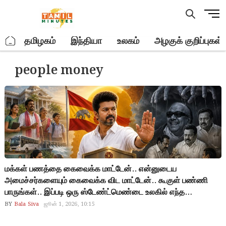
Skip
M
to
e
content
n
.
தமிழகம்
இந்தியா
உலகம்
அழகுக் குறிப்புகள்
u
B
people money
u
t
t
o
n
மக்கள் பணத்தை கைவைக்க மாட்டேன்.. என்னுடைய
அமைச்சர்களையும் கைவைக்க விட மாட்டேன்.. கூகுள் பண்ணி
பாருங்கள்.. இப்படி ஒரு ஸ்டேண்ட்மெண்டை உலகில் எந்த
அரசியல்வாதியும் இதுவரை சொன்னதில்லை.. இப்படி சொன்ன
BY
Bala Siva
ஜூன் 1, 2026, 10:15
முதல் அரசியல்வாதி விஜய் தான்.. 24 கட்சி கூட்டணி + 12 கட்சி