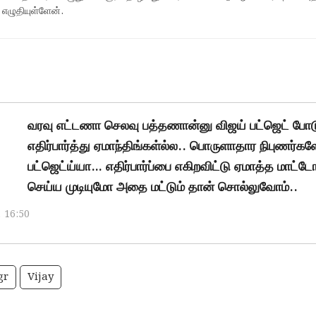
 எழுதியுள்ளேன்.
வரவு எட்டணா செலவு பத்தணான்னு விஜய் பட்ஜெட் போட
எதிர்பார்த்து ஏமாந்திங்கள்ல்ல.. பொருளாதார நிபுணர்களே
பட்ஜெட்ய்யா… எதிர்பார்ப்பை எகிறவிட்டு ஏமாத்த மாட்ட
செய்ய முடியுமோ அதை மட்டும் தான் சொல்லுவோம்..
, 16:50
gr
Vijay