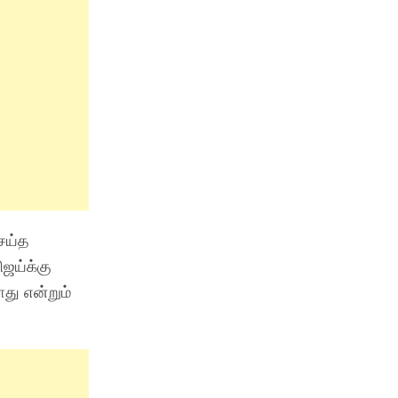
ெய்த
ிஜய்க்கு
து என்றும்