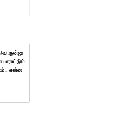
ுவாருன்னு
 பாராட்டும்
ோம்.. என்ன