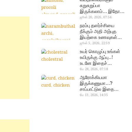
சுறுசுறுப்பா
இருக்கலாம்… இதோ
almond, procoli
சூப்பர் உணவுகள்!
ஜூன் 20, 2026, 07:54
நரம்பு தளர்ச்சியை
நீக்கும் அதி அற்புத
இயற்கை உணவுகள்…
தவற விட்டுறாதீங்க!
ஜூன் 5, 2026, 22:59
narambuthalar
உயர் கொழுப்பு உங்கள்
chi,
உயிருக்கு ஆப்பு..!
cholestral
pasalaikeerai
உடனே இதைச்
செய்யுங்க!
மே 28, 2026, 07:18
ஆரோக்கியமா
இருக்கணுமா…?
curd, chicken
சாப்பாட்டுல இதை
எல்லாம்
மே 13, 2026, 14:35
சேர்த்துடாதீங்க…!