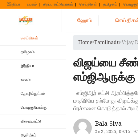
Skip
இந்தியா
உலகம்
சிறப்பு கட்டுரைகள்
செய்திகள்
தமிழகம்
பொழுது
to
content
ஹோம்
செய்திகள
செய்திகள்
Home
»
Tamilnadu
»
Vijay 
தமிழகம்
விஜய்யை சீண்
இந்தியா
எம்ஜிஆருக்கு 
உலகம்
எம்ஜிஆர் கட்சி ஆரம்பித்த
தொழில்நுட்பம்
மாதிரியே தற்போது விஜய்க்க
பிரச்சனை கொடுத்தால் அவ
பொழுதுபோக்கு
விளையாட்டு
Bala Siva
மே 3, 2025, 09:15
9
ஆன்மீகம்