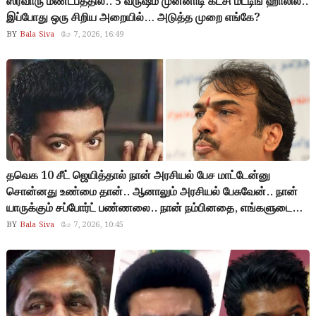
ஸ்ரீவாரு மண்டபத்தில்.. 5 வருஷம் முன்னாடி கட்சி மீட்டிங் ஹாலில்..
இப்போது ஒரு சிறிய அறையில்… அடுத்த முறை எங்கே?
BY
Bala Siva
மே 7, 2026, 16:49
தவெக 10 சீட் ஜெயித்தால் நான் அரசியல் பேச மாட்டேன்னு
சொன்னது உண்மை தான்.. ஆனாலும் அரசியல் பேசுவேன்.. நான்
யாருக்கும் சப்போர்ட் பண்ணலை.. நான் நம்பினதை, எங்களுடைய
சர்வே சொன்னதை தான் சொன்னேன்.. விஜய்யின் தம்பிகள்
BY
Bala Siva
மே 7, 2026, 10:45
விமர்சனம் செய்வதை கண்டு கொள்ள மாட்டேன்.. ரங்க ராஜ்
பாண்டே விளக்கம்…!