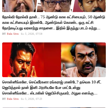
தோல்வி தோல்வி தான்.. 75 ஆண்டு கால கட்சியையும், 50 ஆண்டு
கால கட்சியையும் இரண்டே ஆண்டுகள் கொண்ட ஒரு கட்சி
தோற்கடிப்பது வரலாற்று சாதனை.. இதில் இருந்து பாடம் கற்று
கொண்டால் மீண்டு வர வழியுண்டு.. இல்லையேல் இந்த தோல்வி
BY
Bala Siva
மே 5, 2026, 07:58
நிரந்தரம் தான்..
சொன்னீங்களே, செய்வீர்களா ரங்கராஜ் பாண்டே? தவெக 10 சீட்
ஜெயித்தால் நான் இனி அரசியலே பேச மாட்டேன்னு
சொன்னீங்களே.. ஸ்டாலின் ஜெயிச்சிருவார், அதுல எனக்கு
டவுட்டே இல்லைன்னு சொன்னீங்களே.. விஜய் முதல்வராகவும்
BY
Bala Siva
மே 5, 2026, 07:23
மாட்டார், எதிர்க்கட்சி தலைவராகவும் மாட்டார்ன்னு