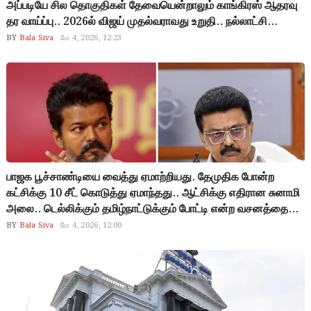
அப்படியே சில தொகுதிகள் தேவையென்றாலும் காங்கிரஸ் ஆதரவு
தர வாய்ப்பு.. 2026ல் விஜய் முதல்வராவது உறுதி.. நல்லாட்சி
கொடுத்தால் அடுத்த 25 ஆண்டுக்கு அவர் தான் சிஎம்…
BY
Bala Siva
மே 4, 2026, 12:23
பாஜக பூச்சாண்டியை வைத்து ஏமாற்றியது. தேமுதிக போன்ற
கட்சிக்கு 10 சீட் கொடுத்து ஏமாந்தது.. ஆட்சிக்கு எதிரான சுனாமி
அலை.. டெல்லிக்கும் தமிழ்நாட்டுக்கும் போட்டி என்ற வசனத்தை
ரசிக்காத பொதுமக்கள்.. விஜய்யை குறைத்து மதிப்பிட்டது..
BY
Bala Siva
மே 4, 2026, 12:00
கூட்டணி கட்சிகள் ஒத்துழைப்பு கொடுக்காதது.. திமுக
தோல்விக்கு காரணங்களை அடுக்கி கொண்டே போகலாம்…!