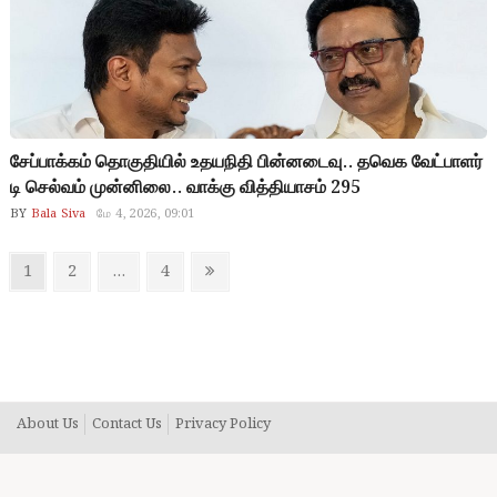
சேப்பாக்கம் தொகுதியில் உதயநிதி பின்னடைவு.. தவெக வேட்பாளர்
டி செல்வம் முன்னிலை.. வாக்கு வித்தியாசம் 295
BY
Bala Siva
மே 4, 2026, 09:01
Posts
Page
Page
Page
Next
1
2
…
4
pagination
page
About Us
Contact Us
Privacy Policy