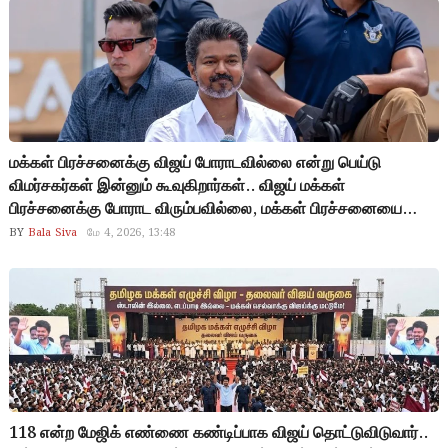
சொன்னீங்களே.. மக்கள் மனநிலையை புரிந்து கொள்ள முடியாத
நீங்கள் எல்லாம் ஒரு பத்திரிகையாளரா? பொதுமக்கள் கேள்வி..!
மக்கள் பிரச்சனைக்கு விஜய் போராடவில்லை என்று பெய்டு
விமர்சகர்கள் இன்னும் கூவுகிறார்கள்.. விஜய் மக்கள்
பிரச்சனைக்கு போராட விரும்பவில்லை, மக்கள் பிரச்சனையை
தீர்க்க விரும்புகிறார்.. எந்த போராட்டத்திலும் எதுவும் மாறாது..
BY
Bala Siva
மே 4, 2026, 13:48
மக்களுக்கு என்ன செய்ய வேண்டும் என்று நினைக்கிறோமோ,
அதை ஆட்சிக்கு வந்து செய்ய வேண்டும்.. அதைவிட்டுவிட்டு
போராடவில்லை, மக்களை சந்திக்கவில்லை என்று கூறுவது தான்
மக்களை ஏமாற்றும் செயல்.
118 என்ற மேஜிக் எண்ணை கண்டிப்பாக விஜய் தொட்டுவிடுவார்..