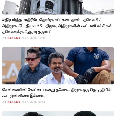
எதிர்பார்த்த மாதிரியே தொங்கு சட்டசபை தான்.. தவெக 97..
அதிமுக 73.. திமுக 63.. திமுக, அதிமுகவின் கூட்டணி கட்சிகள்
தவெகவுக்கு ஆதரவு தருமா?
BY
Bala Siva
மே 4, 2026, 10:43
சென்னையின் கோட்டையானது தவெக.. திமுக ஒரு தொகுதியில்
கூட முன்னிலை இல்லை..!
BY
Bala Siva
மே 4, 2026, 09:51