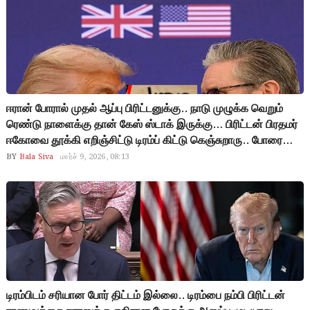
ஹவுஸ்’ பார்ட்டி இல்ல… இது உலக அரசியல், இங்கே No
சொல்றதுக்கும் ஒரு கெத்து வேணும்! நீங்க என்னதான் America
Firstன்னு சொன்னாலும்… ஹார்முஸ் ஜலசந்தியில இப்போதைக்கு
நீங்க தான் Last. கூட்டாளிங்க யாரும் கூட வரல, வேணும்னா
தனியா போய் நின்னு பாருங்க!
ஈரான் போரால் முதல் ஆப்பு பிரிட்டனுக்கு.. நாடு முழுக்க வெறும்
ரெண்டு நாளைக்கு தான் கேஸ் ஸ்டாக் இருக்கு… பிரிட்டன் பிரதமர்
ஈகோவை தூக்கி எறிஞ்சிட்டு டிரம்ப் கிட்டு கெஞ்சுறாரு.. போரை
சீக்கிரம் நிறுத்துங்க, இல்லைன்னா எங்கள் மக்கள் கோபத்தால
BY
Bala Siva
மார்ச் 9, 2026, 08:13
என் ஆட்சியே போயிடும்.. டிரம்ப் போரை நிறுத்த நினைச்சாலும்
ஈரான் சம்மதிக்குமா? கமேனி கொலைக்கு பழிவாங்காம விடுமா?
இன்னிக்கு பிரிட்டனுக்கு வந்த நிலைமை அடுத்தடுத்து எல்லா
நாடுகளுக்கு வருமே.. என்ன செய்ய போறாங்க..!
டிரம்பிடம் சரியான போர் திட்டம் இல்லை.. டிரம்பை நம்பி பிரிட்டன்