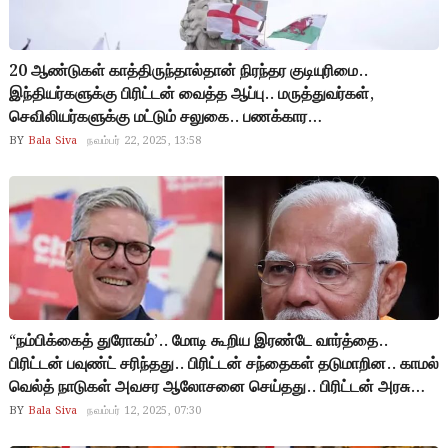
20 ஆண்டுகள் காத்திருந்தால்தான் நிரந்தர குடியுரிமை..
இந்தியர்களுக்கு பிரிட்டன் வைத்த ஆப்பு.. மருத்துவர்கள்,
செவிலியர்களுக்கு மட்டும் சலுகை.. பணக்கார
தொழிலதிபர்களுக்கு மேலும் சலுகை.. நடுத்தர
BY
Bala Siva
நவம்பர் 22, 2025, 13:58
வர்க்கத்தினர்களுக்கு மட்டும் சிக்கல்.. அமெரிக்காவை தொடர்ந்து
குடியேற்ற கொள்கைகளை இறுக்கும் பிரிட்டன்..!
“நம்பிக்கைத் துரோகம்’.. மோடி கூறிய இரண்டே வார்த்தை..
பிரிட்டன் பவுண்ட் சரிந்தது.. பிரிட்டன் சந்தைகள் தடுமாறின.. காமல்
வெல்த் நாடுகள் அவசர ஆலோசனை செய்தது.. பிரிட்டன் அரசு
மேல் மன்னர் கோபம்.. ஒரு காலத்தில் இந்தியாவை ஆட்சி
BY
Bala Siva
நவம்பர் 12, 2025, 07:30
செய்திருக்கலாம்.. ஆனால் இப்போது உலகையே ஆட்சி செய்வது