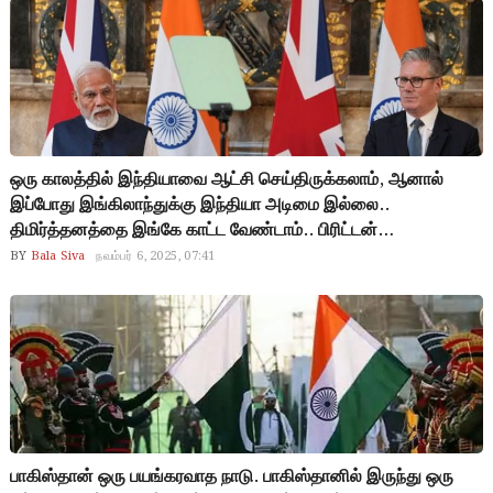
இந்தியா தான்.. மோடியின் பவர் இப்ப தெரியுதா?
ஒரு காலத்தில் இந்தியாவை ஆட்சி செய்திருக்கலாம், ஆனால்
இப்போது இங்கிலாந்துக்கு இந்தியா அடிமை இல்லை..
திமிர்த்தனத்தை இங்கே காட்ட வேண்டாம்.. பிரிட்டன்
தூதுக்குழுவினர் இந்தியாவுக்குள் நுழைய தடை விதித்த மோடி..
BY
Bala Siva
நவம்பர் 6, 2025, 07:41
இது 1947க்கு முன் இருந்த இந்தியா அல்ல.. வல்லரசை நோக்கி
சென்று கொண்டிருக்கும் மோடியின் இந்தியா..!
பாகிஸ்தான் ஒரு பயங்கரவாத நாடு. பாகிஸ்தானில் இருந்து ஒரு