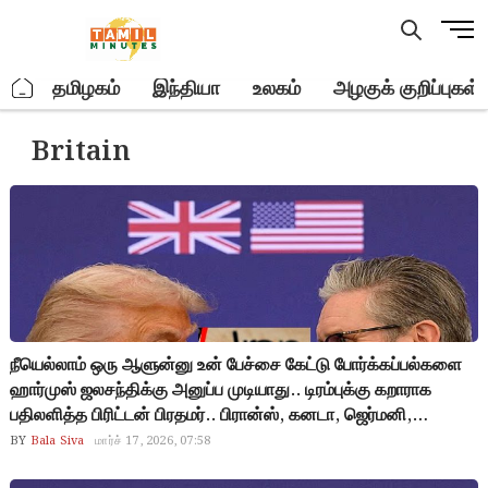
Skip
M
to
e
content
n
.
தமிழகம்
இந்தியா
உலகம்
அழகுக் குறிப்புகள்
u
B
Britain
u
t
t
o
n
நீயெல்லாம் ஒரு ஆளுன்னு உன் பேச்சை கேட்டு போர்க்கப்பல்களை
ஹார்முஸ் ஜலசந்திக்கு அனுப்ப முடியாது.. டிரம்புக்கு கறாராக
பதிலளித்த பிரிட்டன் பிரதமர்.. பிரான்ஸ், கனடா, ஜெர்மனி,
ஆஸ்திரேலியா நாடுகளும் டிரம்புக்கு ஆதரவில்லை.. எல்லா நாடும்
BY
Bala Siva
மார்ச் 17, 2026, 07:58
Yes சொல்லணும்னு எதிர்பார்க்க இது ஒன்னும் உங்க ஊர் ‘ஒயிட்