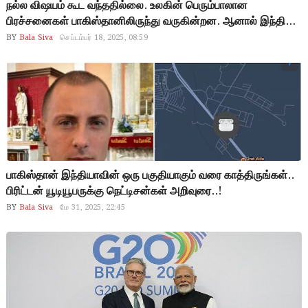
நல்ல விஷயம் கூட வந்ததில்லை. உலகின் பெரும்பாலான
பிரச்சனைகள் பாகிஸ்தானிலிருந்து வருகின்றன. ஆனால் இந்திய
இந்துக்கள் வன்முறையை விரும்புவதில்லை.. அவர்கள்
BY
Bala Siva
செப்டம்பர் 18, 2025, 08:59
நல்லவர்கள்.. பிரிட்டன் ஆய்வாளர்
பாகிஸ்தான் இந்தியாவின் ஒரு பகுதியாகும் வரை காத்திருங்கள்..
பிரிட்டன் யூடியூபருக்கு நெட்டிசன்கள் அறிவுரை..!
BY
Bala Siva
மே 31, 2025, 22:45