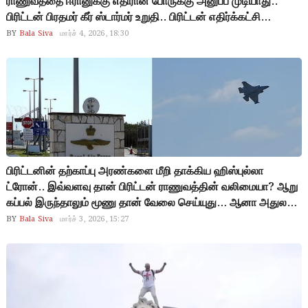
ராணுவத்தை ஈரானுக்கு எதிரான போருக்கு அனுப்ப முடியாது..
பிரிட்டன் பிரதமர் கீர் ஸ்டார்மர் உறுதி.. பிரிட்டன் எதிர்க்கட்சி
தலைவர்கள் விமர்சனம் செய்தாலும் முடிவில் உறுதியாக இருக்கும்
BY
Bala Siva
மார்ச் 4, 2026, 18:30
ஸ்டார்மர்.. நட்பு நாடான பிரிட்டனே அமெரிக்காவுக்கு ஆதரவாக
இல்லை.. ஈரானும் அடிபணியிற மாதிரி தெரியல.. என்ன செய்ய
போகிறார் டிரம்ப்?
பிரிட்டனின் தற்காப்பு அரண்களை மீறி தாக்கிய ஹிஸ்புல்லா
ட்ரோன்.. இவ்வளவு தான் பிரிட்டன் ராணுவத்தின் வலிமையா? ஆறு
கப்பல் இருந்தாலும் மூணு தான் வேலை செய்யுது… ஆனா அதுல
ஒண்ணு தான் கடல்ல நிக்குது! இதுக்கு பேரு கடற்படை இல்ல…
BY
Bala Siva
மார்ச் 3, 2026, 15:27
‘காத்திருப்பு’ படை.. நீர்முழ்கிக் கப்பல் இருக்கு… ஆனா அது
ஆஸ்திரேலியாவுல ‘டிரெய்னிங்’ எடுக்குது! ஒரு தீவிரவாத
அமைப்புகிட்ட இருக்குற ஆயுதம் கூட இல்லையா? பிரிட்டன்
நிலைமையை பார்த்து ஊரே சிரிக்குது..!