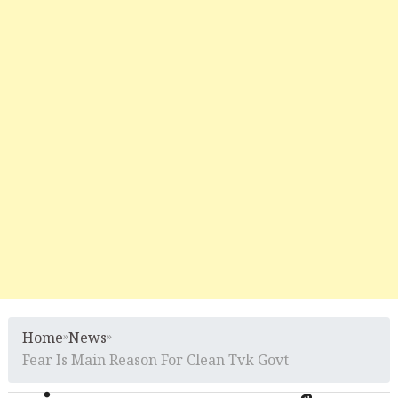
Home
»
News
»
Fear Is Main Reason For Clean Tvk Govt