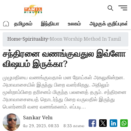
Skip
M
to
e
content
n
.
தமிழகம்
இந்தியா
உலகம்
அழகுக் குறிப்புகள்
u
B
Home
»
Spirituality
»
Moon Worship Method In Tamil
u
t
சந்திரனை வணங்குவதுல இவ்ளோ
t
o
விஷயம் இருக்கா?
n
முழுமதியை வணங்குவதால் மன நோய்கள் அகலுகின்றன.
அமாவாசையில் இருந்து பிறை வளர்கிறது. அதிலும்
மூன்றாம்பிறை தரிசனம் மிகுந்த பலனைத் தரும். சந்திரனை
அமாவாசையைத் தொடர்ந்து பிறை வருவதில் இருந்து
பௌர்ணமி வரை வணங்கலாம். எப்படி…
Sankar Velu
மே 29, 2025, 08:33
8:33 காலை