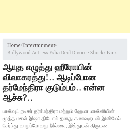
Home
»
Entertainment
»
Bollywood Actress Esha Deol Divorce Shocks Fans
ஆயுத எழுத்து ஹீரோயின்
விவாகரத்து!.. ஆடிப்போன
தர்மேந்திரா குடும்பம்.. என்ன
ஆச்சு?..
பாலிவுட் நடிகர் தர்மேந்திரா மற்றும் ஹேமா மாலினியின்
மூத்த மகள் இஷா தியோல் தனது கணவருடன் இனிமேல்
சேர்ந்து வாழப்போவது இல்லை, இத்துடன் திருமண