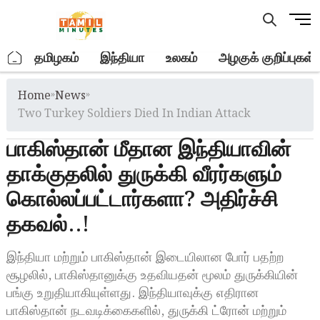
Skip
M
to
e
content
n
.
தமிழகம்
இந்தியா
உலகம்
அழகுக் குறிப்புகள்
u
B
Home
»
News
»
u
t
Two Turkey Soldiers Died In Indian Attack
t
பாகிஸ்தான் மீதான இந்தியாவின்
o
n
தாக்குதலில் துருக்கி வீரர்களும்
கொல்லப்பட்டார்களா? அதிர்ச்சி
தகவல்..!
இந்தியா மற்றும் பாகிஸ்தான் இடையிலான போர் பதற்ற
சூழலில், பாகிஸ்தானுக்கு உதவியதன் மூலம் துருக்கியின்
பங்கு உறுதியாகியுள்ளது. இந்தியாவுக்கு எதிரான
பாகிஸ்தான் நடவடிக்கைகளில், துருக்கி ட்ரோன் மற்றும்