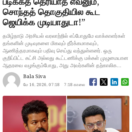
படிக்கத் தெரியாத எவனும்,
சொந்தத் தொகுதியில கூட
ஜெயிக்க முடியாதுடா!”
தமிழ்நாடு அரசியல் வரலாற்றில் எப்போதுமே வாக்காளர்கள்
தங்களின் முடிவுகளை மிகவும் தீர்க்கமாகவும்,
ஆணித்தரமாகவும் பதிவு செய்து வந்துள்ளனர். ஒரு
குறிப்பிட்ட கட்சி அல்லது கூட்டணிக்கு மக்கள் முழுமையான
ஆதரவை வழங்கும்போது, அது அவர்களின் தற்காலிக…
Bala Siva
மே 16, 2026, 07:18
7:18 காலை