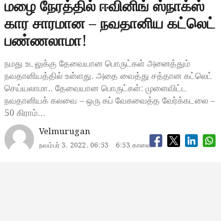
மழை நேரத்தில் ஈவினிங் ஸ்நாக்ஸ்
கார சாரமான – நவதானிய கட்லெட்
பண்ணலாமா!
நமது உடலுக்கு தேவையான பொருட்கள் அனைத்தும்
நவதானியத்தில் உள்ளது. அதை வைத்து சத்தான கட்லெட்
செய்யலாமா.. தேவையான பொருட்கள்: முளைவிட்ட
நவதானியக் கலவை – ஒரு கப் வேகவைத்த வேர்க்கடலை –
50 கிராம்…
Velmurugan
நவம்பர் 3, 2022, 06:53
6:53 காலை