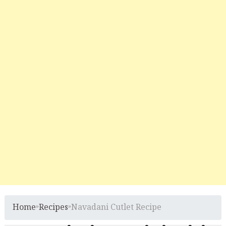
Home
»
Recipes
»
Navadani Cutlet Recipe