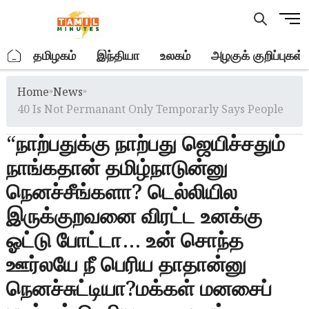
Skip
M
to
e
content
n
.
தமிழகம்
இந்தியா
உலகம்
அழகுக் குறிப்புகள்
u
B
Home
»
News
»
u
t
40 Is Not Permanant Only Temporarly Says People
t
“நாற்பதுக்கு நாற்பது ஜெயிச்சதும்
o
n
நாங்கதான் தமிழ்நாடுன்னு
நெனச்சீங்களா? டெல்லியில
இருக்குறவனை விரட்ட உனக்கு
ஓட்டு போட்டா… உன் சொந்த
ஊர்லயே நீ பெரிய தாதான்னு
நெனச்சுட்டியா?மக்கள் மனசைப்