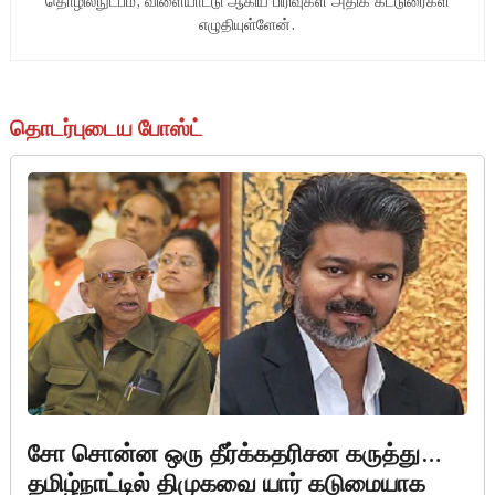
தொழில்நுட்பம், விளையாட்டு ஆகிய பிரிவுகள் அதிக கட்டுரைகள்
எழுதியுள்ளேன்.
தொடர்புடைய போஸ்ட்
சோ சொன்ன ஒரு தீர்க்கதரிசன கருத்து…
தமிழ்நாட்டில் திமுகவை யார் கடுமையாக