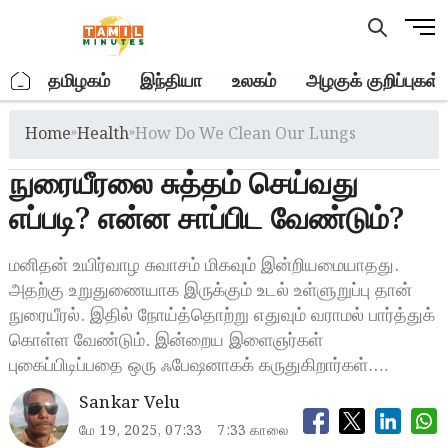
Skip
M
to
e
content
n
.
தமிழகம்
இந்தியா
உலகம்
அழகுக் குறிப்புகள்
u
B
Home
»
Health
»
How Do We Clean Our Lungs
u
t
நுரையீரலை சுத்தம் செய்வது
t
o
எப்படி? என்ன சாப்பிட வேண்டும்?
n
மனிதன் உயிர்வாழ சுவாசம் மிகவும் இன்றியமையாதது.
அதற்கு உறுதுணையாக இருக்கும் உடல் உள்ளுறுப்பு தான்
நுரையீரல். இதில் நோய்த்தொற்று எதுவும் வராமல் பார்த்துக்
கொள்ள வேண்டும். இன்றைய இளைஞர்கள்
புகைப்பிடிப்பதை ஒரு ஃபேஷனாகக் கருதுகிறார்கள்.…
Sankar Velu
மே 19, 2025, 07:33
7:33 காலை