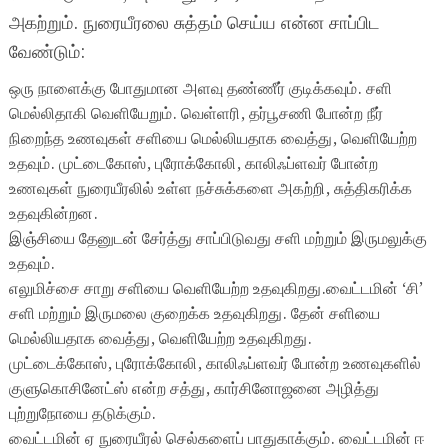
அகற்றும்.
நுரையீரலை சுத்தம் செய்ய என்ன சாப்பிட
வேண்டும்:
ஒரு நாளைக்கு போதுமான அளவு தண்ணீர் குடிக்கவும்.
சளி
மெல்லிதாகி வெளியேறும்.
வெள்ளரி, தர்பூசணி போன்ற நீர்
நிறைந்த உணவுகள் சளியை மெல்லியதாக வைத்து, வெளியேற்ற
உதவும். முட்டைகோஸ், புரோக்கோலி, காலிஃப்ளவர் போன்ற
உணவுகள் நுரையீரலில் உள்ள நச்சுக்களை அகற்றி, சுத்திகரிக்க
உதவுகின்றன.
இஞ்சியை தேனுடன் சேர்த்து சாப்பிடுவது சளி மற்றும் இருமலுக்கு
உதவும்.
எலுமிச்சை சாறு சளியை வெளியேற்ற உதவுகிறது.
வைட்டமின் ‘சி’
சளி மற்றும் இருமலை குறைக்க உதவுகிறது. தேன் சளியை
மெல்லியதாக வைத்து, வெளியேற்ற உதவுகிறது.
முட்டைக்கோஸ், புரோக்கோலி, காலிஃப்ளவர் போன்ற உணவுகளில்
குளுகொசினேட்ஸ் என்ற சத்து, கார்சினோஜனை அழித்து
புற்றுநோயை தடுக்கும்.
வைட்டமின் ஏ நுரையீரல் செல்களைப் பாதுகாக்கும்.
வைட்டமின் ஈ