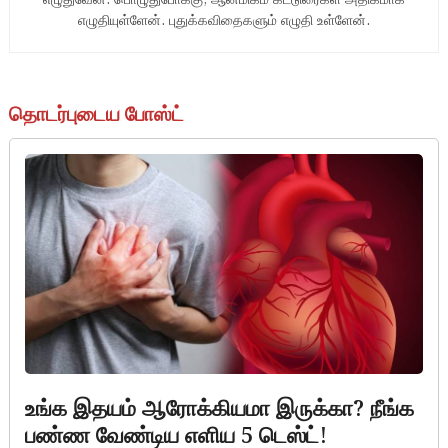
எழுதுவேன். பொழுதுபோக்கு, ஆன்மிகம் கட்டுரைகள் அதிகமாக
எழுதியுள்ளேன். புதுக்கவிதைகளும் எழுதி உள்ளேன்.
தொடர்புடைய போஸ்ட்
heart beat
உங்க இதயம் ஆரோக்கியமா இருக்கா? நீங்க
பண்ண வேண்டிய எளிய 5 டெஸ்ட்!