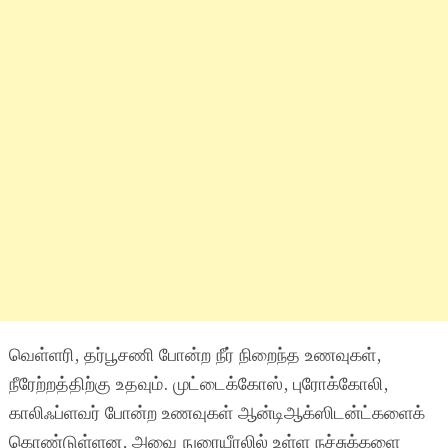
வெள்ளரி, தர்பூசணி போன்ற நீர் நிறைந்த உணவுகள்,
நீரேற்றத்திற்கு உதவும்.
முட்டைக்கோஸ், புரோக்கோலி,
காலிஃப்ளவர் போன்ற உணவுகள் ஆன்டிஆக்ஸிடன்ட்களைக்
கொண்டுள்ளன, அவை நுரையீரலில் உள்ள நச்சுக்களை