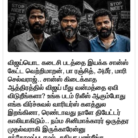
விஜய்யொட கடைசி படத்தை இயக்க சான்ஸ்
கேட்ட வெற்றிமாறன், பா ரஞ்சித், அமீர், மாரி
செல்வராஜ்.. சான்ஸ் கிடைக்காத
ஆத்திரத்தில் விஜய் மீது வன்மத்தை ஏவி
விடுறீங்களா? உங்க படம் ரிலீஸ் ஆகும்போது
எங்க விர்ச்சுவல் வாரியர்ஸ் களத்துல
இறங்கினா, ரெண்டாவது நாளே தியேட்டர்
காலியாகிடும்.. நம்ம சினிமாக்காரர் ஒருத்தர
முதல்வராகி இருக்காரேன்னு
சந்தோஷப்படாமல், சதியா பண்றீங்க..