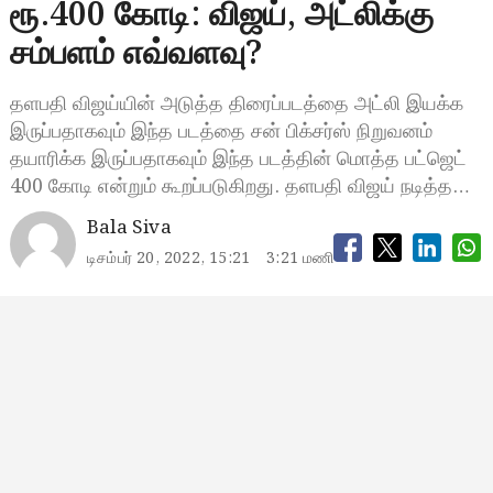
ரூ.400 கோடி: விஜய், அட்லிக்கு
சம்பளம் எவ்வளவு?
தளபதி விஜய்யின் அடுத்த திரைப்படத்தை அட்லி இயக்க
இருப்பதாகவும் இந்த படத்தை சன் பிக்சர்ஸ் நிறுவனம்
தயாரிக்க இருப்பதாகவும் இந்த படத்தின் மொத்த பட்ஜெட்
400 கோடி என்றும் கூறப்படுகிறது. தளபதி விஜய் நடித்த…
Bala Siva
டிசம்பர் 20, 2022, 15:21
3:21 மணி