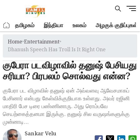
Skip
M
to
e
content
n
.
தமிழகம்
இந்தியா
உலகம்
அழகுக் குறிப்புகள்
u
B
Home
»
Entertainment
»
u
t
Dhanush Speech Has Troll Is It Right One
t
குபேரா படவிழாவில் தனுஷ் பேசியது
o
n
சரியா? பிரபலம் சொல்வது என்ன?
குபேரா பட விழாவில் தனுஷ் ஏன் அவ்வளவு ஆவேசமாகப்
பேசினார் என்பது கேள்விக்குறியாக உள்ளது. அவர் ரஜினி
மாதிரி பேச டிரை பண்ணினாரு. அது ரொம்பவே
செயற்கைத்தனமா இருக்கு. தனுஷ் சில வருஷங்களுக்கு
முன்னாடி…
Sankar Velu