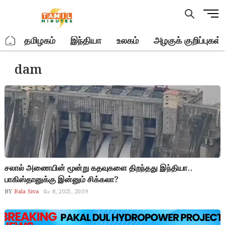
Skip
M
to
e
content
n
.
தமிழகம்
இந்தியா
உலகம்
அழகுக் குறிப்புகள்
u
B
dam
u
t
t
o
n
சலால் அணையின் மூன்று கதவுகளை திறந்தது இந்தியா..
பாகிஸ்தானுக்கு இன்னும் சிக்கலா?
BY
Bala Siva
மே 8, 2025, 20:59