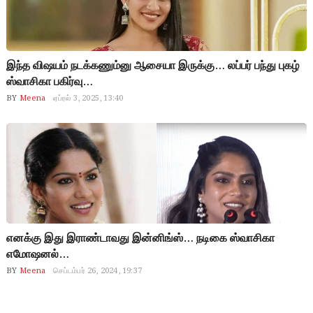
இந்த விஷயம் நடக்கணும்னு ஆசையா இருக்கு… லப்பர் பந்து புகழ்
ஸ்வாசிகா பகிர்வு…
BY
Meena
ஏப்ரல் 3, 2025, 13:40
எனக்கு இது இராண்டாவது இன்னிங்ஸ்… நடிகை ஸ்வாசிகா
எமோஷனல்…
BY
Meena
செப்டம்பர் 26, 2024, 19:37