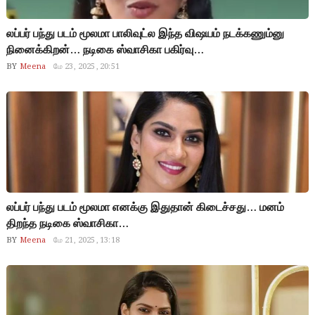
லப்பர் பந்து படம் மூலமா பாலிவுட்ல இந்த விஷயம் நடக்கணும்னு
நினைக்கிறன்… நடிகை ஸ்வாசிகா பகிர்வு…
BY
Meena
மே 23, 2025, 20:51
லப்பர் பந்து படம் மூலமா எனக்கு இதுதான் கிடைச்சது… மனம்
திறந்த நடிகை ஸ்வாசிகா…
BY
Meena
மே 21, 2025, 13:18