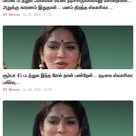
மாமன் படத்துல அக்காவா ரியலா நடிச்சிருக்கீங்கனு சொல்றாங்க…
அதுக்கு காரணம் இதுதான்… மனம் திறந்த ஸ்வாசிகா…
BY
Meena
மே 31, 2025, 17:36
சூர்யா 45 படத்துல இந்த ரோல் தான் பண்றேன்… நடிகை ஸ்வாசிகா
பகிர்வு…
BY
Meena
மே 28, 2025, 19:59