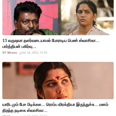
13 வருஷமா தளர்வடையாமல் போராடிய பெண் ஸ்வாசிகா…
பார்த்திபன் பகிர்வு…
BY
Meena
ஜூன் 24, 2025, 12:36
யாரிடமும் பேச பிடிக்கல… ரொம்ப விரக்தியா இருந்துச்சு… மனம்
திறந்த நடிகை ஸ்வாசிகா…