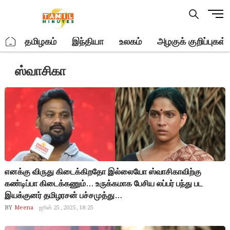
Skip
M
to
e
content
n
.
தமிழகம்
இந்தியா
உலகம்
அழகுக் குறிப்புகள்
u
B
ஸ்வாசிகா
u
t
t
o
n
எனக்கு விருது கிடைக்கிறதோ இல்லையோ ஸ்வாசிகாவிற்கு
கண்டிப்பா கிடைக்கணும்… உருக்கமாக பேசிய லப்பர் பந்து பட
இயக்குனர் தமிழரசன் பச்சமுத்து…
BY
Meena
ஜூன் 25, 2025, 18:25