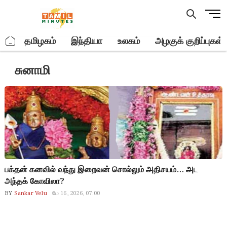
Skip
M
to
e
content
n
.
தமிழகம்
இந்தியா
உலகம்
அழகுக் குறிப்புகள்
u
B
சுனாமி
u
t
t
o
n
பக்தன் கனவில் வந்து இறைவன் சொல்லும் அதிசயம்… அட
அந்தக் கோவிலா?
BY
Sankar Velu
மே 16, 2026, 07:00
sivanmalai commanding box