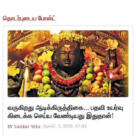
தொடர்புடைய போஸ்ட்
Aadi kiruthigai
வருகிறது ஆடிக்கிருத்திகை… பதவி உயர்வு
கிடைக்க செய்ய வேண்டியது இதுதான்!
ஆகஸ்ட் 5, 2026, 07:45
BY
Sankar Velu