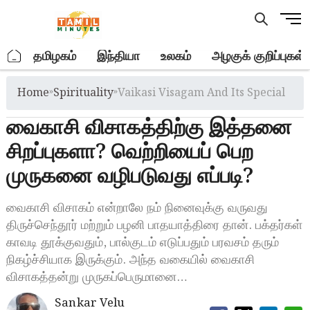
Skip
M
to
e
content
n
.
தமிழகம்
இந்தியா
உலகம்
அழகுக் குறிப்புகள்
u
B
Home
»
Spirituality
»
Vaikasi Visagam And Its Special
u
t
வைகாசி விசாகத்திற்கு இத்தனை
t
o
சிறப்புகளா? வெற்றியைப் பெற
n
முருகனை வழிபடுவது எப்படி?
வைகாசி விசாகம் என்றாலே நம் நினைவுக்கு வருவது
திருச்செந்தூர் மற்றும் பழனி பாதயாத்திரை தான். பக்தர்கள்
காவடி தூக்குவதும், பால்குடம் எடுப்பதும் பரவசம் தரும்
நிகழ்ச்சியாக இருக்கும். அந்த வகையில் வைகாசி
விசாகத்தன்று முருகப்பெருமானை…
Sankar Velu