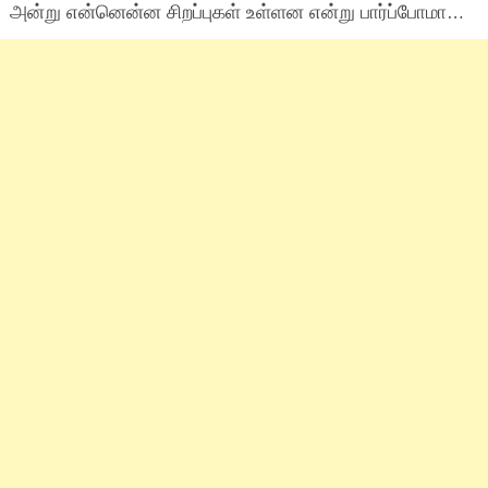
அன்று என்னென்ன சிறப்புகள் உள்ளன என்று பார்ப்போமா…