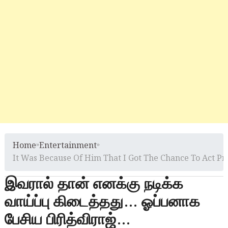
Home
»
Entertainment
»
It Was Because Of Him That I Got The Chance To Act Pr
இவரால் தான் எனக்கு நடிக்க
வாய்ப்பு கிடைத்தது… ஓப்பனாக
பேசிய பிரித்விராஜ்…