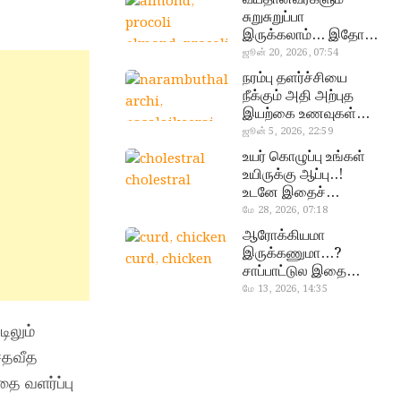
சுறுசுறுப்பா
இருக்கலாம்… இதோ
almond, procoli
சூப்பர் உணவுகள்!
ஜூன் 20, 2026, 07:54
நரம்பு தளர்ச்சியை
நீக்கும் அதி அற்புத
இயற்கை உணவுகள்…
தவற விட்டுறாதீங்க!
ஜூன் 5, 2026, 22:59
narambuthalar
உயர் கொழுப்பு உங்கள்
chi,
உயிருக்கு ஆப்பு..!
cholestral
pasalaikeerai
உடனே இதைச்
செய்யுங்க!
மே 28, 2026, 07:18
ஆரோக்கியமா
இருக்கணுமா…?
curd, chicken
சாப்பாட்டுல இதை
எல்லாம்
மே 13, 2026, 14:35
சேர்த்துடாதீங்க…!
ிலும்
சதவீத
தை வளர்ப்பு