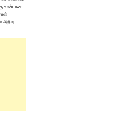
்கு உண்டான
நாள்
் அறிவு