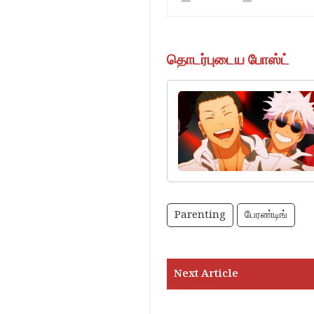
தொடர்புடைய போஸ்ட்
hero and villain
Parenting
பேரண்டிங்