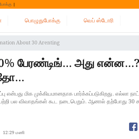
போக்கு
்
பொழுதுபோக்கு
வெப் ஸ்டோரி
rmation About 30 Arenting
30% பேரண்டிங்… அது என்ன…?
இதோ…
ு என்பது மிக முக்கியமானதாக பார்க்கப்படுகிறது. எல்லா நாட்ட
் பற்றி பல விவாதங்கள் கூட நடைபெறும். ஆனால் தற்போது 30 
12:29 மணி