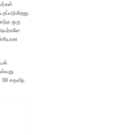
ர்கள்
ூறப்படுகிறது.
எந்த ஒரு
 அவர்களே
ச்சியான
யல்
ாள்வது
த 30 சதவீத