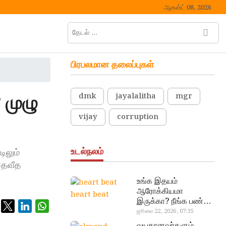
ஆகஸ்ட் 08, 2026
தேடல்
M
…
e
n
பிரபலமான தலைப்புகள்
u
B
u
 முழு
dmk
jayalalitha
mgr
t
t
vijay
corruption
o
n
உடல்நலம்
ிலும்
சதவீத
உங்க இதயம்
ஆரோக்கியமா
heart beat
இருக்கா? நீங்க பண்ண
வேண்டிய எளிய 5
ஜூலை 22, 2026, 07:35
டெஸ்ட்!
வயதானவர்களும்