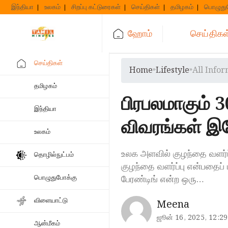
Skip
இந்தியா
உலகம்
சிறப்பு கட்டுரைகள்
செய்திகள்
தமிழகம்
பொழுது
to
content
ஹோம்
செய்திகள
செய்திகள்
Home
»
Lifestyle
»
All Info
தமிழகம்
பிரபலமாகும் 
இந்தியா
விவரங்கள் 
உலகம்
உலக அளவில் குழந்தை வளர்ப்ப
தொழில்நுட்பம்
குழந்தை வளர்ப்பு என்பதைப
பேரண்டிங் என்ற ஒரு…
பொழுதுபோக்கு
விளையாட்டு
Meena
ஜூன் 16, 2025, 12:29
ஆன்மீகம்