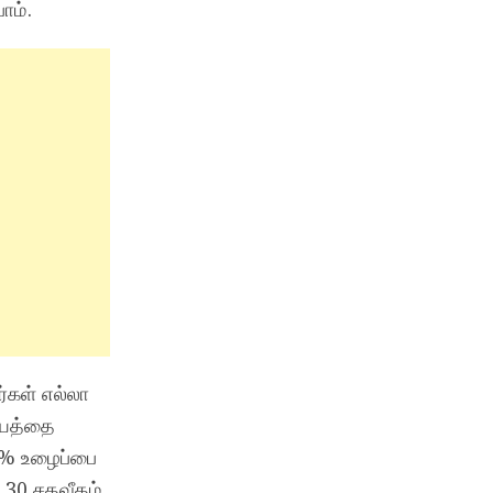
ோம்.
்கள் எல்லா
ஷயத்தை
0% உழைப்பை
. 30 சதவீதம்