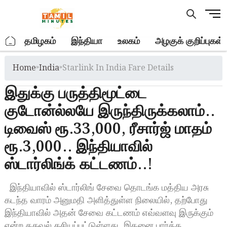
Skip
M
to
e
content
n
.
தமிழகம்
இந்தியா
உலகம்
அழகுக் குறிப்புகள்
u
B
Home
»
India
»
Starlink In India Fare Details
u
t
இதுக்கு பருத்திமூட்டை
t
o
குடோன்ல்லயே இருந்திருக்கலாம்..
n
டிவைஸ் ரூ.33,000, ரீசார்ஜ் மாதம்
ரூ.3,000.. இந்தியாவில்
ஸ்டார்லிங்க் கட்டணம்..!
இந்தியாவில் ஸ்டார்லிங் சேவை தொடங்க மத்திய அரசு
கடந்த வாரம் அனுமதி அளித்துள்ள நிலையில், தற்போது
இந்தியாவில் அதன் சேவை கட்டணம் எவ்வளவு இருக்கும்
என்ற தகவல் கசியப்பட்டுள்ளது. இதனை பார்த்த