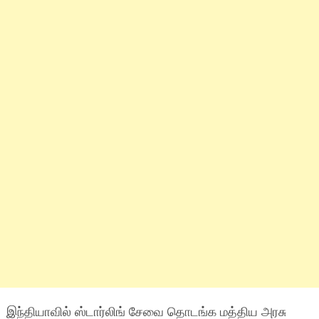
இந்தியாவில் ஸ்டார்லிங் சேவை தொடங்க மத்திய அரசு