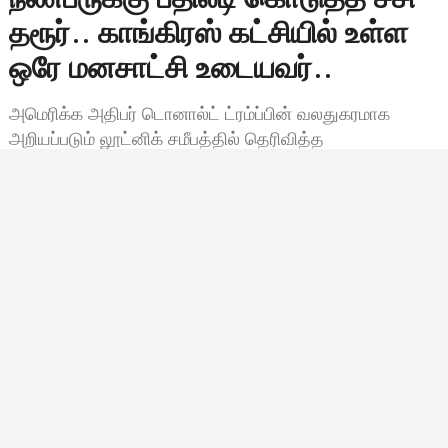
தரூர்.. காங்கிரஸ் கட்சியில் உள்ள
ஒரே மனசாட்சி உடையவர்..
அமெரிக்க அதிபர் டொனால்ட் ட்ரம்ப்பின் வலதுகரமாக
அறியப்படும் லூட்னிக் சமீபத்தில் தெரிவித்த
கருத்துக்களுக்கு இந்திய நாடாளுமன்ற உறுப்பினர் ஷஷி
தரூர் மிக கடுமையாக பதிலளித்துள்ளார். ட்ரம்ப்
நிர்வாகத்தால் இந்தியா மீது விதிக்கப்பட்ட வர்த்தக
தடைகள்…
Bala Siva
செப்டம்பர் 8, 2025, 09:40
9:40 காலை