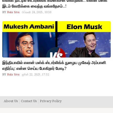
எங்கள் நாட்டில் ஸ்டார்லிங்க் கனெக்சன் கொடுங்க.. எலான் மஸ்க்
இடம் கோரிக்கை வைத்த வங்கதேசம்..!
BY
Bala Siva
பிப்ரவரி 24, 2025, 10:50
இந்தியாவில் எலான் மஸ்க் ஸ்டார்லிங்க் நுழைய முகேஷ் அம்பானி
எதிர்ப்பு: என்ன செய்ய போகிறார் மோடி?
BY
Bala Siva
ஜூன் 22, 2023, 17:32
About Us
Contact Us
Privacy Policy