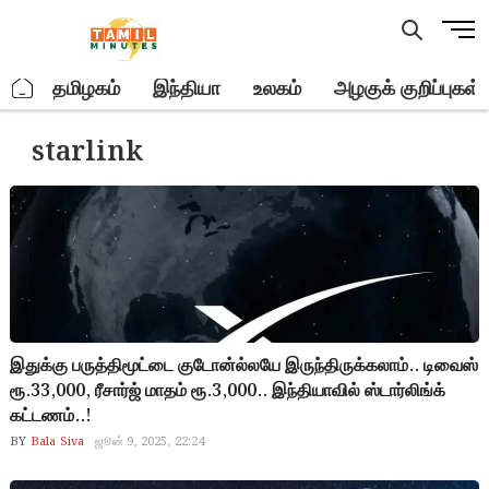
Skip
M
to
e
content
n
.
தமிழகம்
இந்தியா
உலகம்
அழகுக் குறிப்புகள்
u
B
starlink
u
t
t
o
n
இதுக்கு பருத்திமூட்டை குடோன்ல்லயே இருந்திருக்கலாம்.. டிவைஸ்
ரூ.33,000, ரீசார்ஜ் மாதம் ரூ.3,000.. இந்தியாவில் ஸ்டார்லிங்க்
கட்டணம்..!
BY
Bala Siva
ஜூன் 9, 2025, 22:24