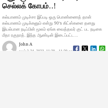
செல்லக் கோபம்..!
கல்யாணம் முடிச்சா இப்படி ஒரு பொண்ணைத் தான்
கல்யாணம் முடிக்கனும் என்று 90‘s கிட்ஸ்களை தனது
இயல்பான நடிப்பின் மூலம் ஏங்க வைத்தவர் குட் பட நடிகை
மீதா ரகுநாத். இந்த ஆண்டின் இடைப்பட்ட…
John A
நவம்பர் 24, 2023, 11:29
11:29 காலை