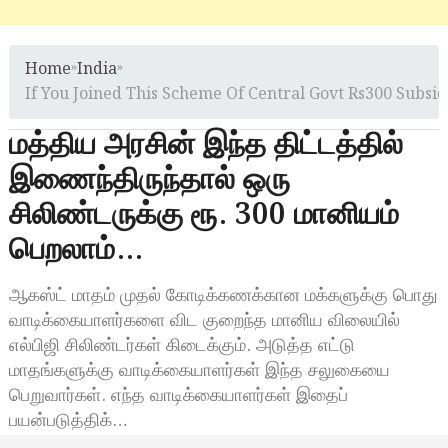
Home
»
India
»
If You Joined This Scheme Of Central Govt Rs300 Subsid
மத்திய அரசின் இந்த திட்டத்தில்
இணைந்திருந்தால் ஒரு
சிலிண்டருக்கு ரூ. 300 மானியம்
பெறலாம்…
ஆகஸ்ட் மாதம் முதல் கோடிக்கணக்கான மக்களுக்கு பொது
வாடிக்கையாளர்களை விட குறைந்த மானிய விலையில்
எல்பிஜி சிலிண்டர்கள் கிடைக்கும். அடுத்த எட்டு
மாதங்களுக்கு வாடிக்கையாளர்கள் இந்த சலுகையை
பெறுவார்கள். எந்த வாடிக்கையாளர்கள் இதைப்
பயன்படுத்திக்…