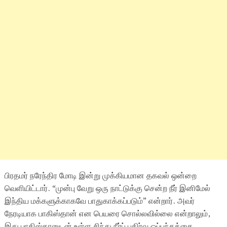
பிரதமர் நரேந்திர மோடி இன்று முக்கியமான தகவல் ஒன்றை
வெளியிட்டார். “முன்பு வேறு ஒரு நாட்டுக்கு சென்ற நீர் இனிமேல்
இந்திய மக்களுக்காகவே பாதுகாக்கப்படும்” என்றார். அவர்
நேரடியாக பாகிஸ்தான் என பெயரை சொல்லவில்லை என்றாலும்,
இது பாகிஸ்தானுடன் உள்ள சிந்து நீர்ப் பகிர்வு ஒப்பந்தத்தை