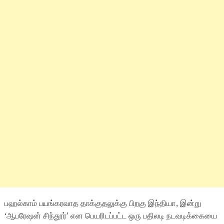
பஹல்காம் பயங்கரவாத தாக்குதலுக்கு பிறகு இந்தியா, இன்று
‘ஆபரேஷன் சிந்தூர்’ என பெயரிடப்பட்ட ஒரு பதிலடி நடவடிக்கையை