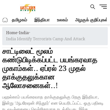
Skip
M
to
e
content
n
.
தமிழகம்
இந்தியா
உலகம்
அழகுக் குறிப்புகள்
u
B
Home
»
India
»
u
t
India Identify Terrorists Camp And Attack
t
சாட்டிலைட் மூலம்
o
n
கண்டுபிடிக்கப்பட்ட பயங்கரவாத
முகாம்கள்.. ஏப்ரல் 23 முதல்
தாக்குதலுக்கான
ஆலோசனைகள்..!
பஹல்காம் பயங்கரவாத தாக்குதலுக்கு பிறகு இந்தியா,
இன்று ‘ஆபரேஷன் சிந்தூர்’ என பெயரிடப்பட்ட ஒரு பதிலடி
நடவடிக்கையை வெற்றிகரமாக நடத்தியது. இந்த