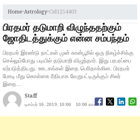
Home
»
Astrology
»
Cid1254403
பிரதமர் தடுமாறி விழுந்ததற்கும்
ஜோதிடத்துக்கும் என்ன சம்பந்தம்
பிரதமர் இரண்டு நாட்கள் முன் கான்பூரில் ஒரு நிகழ்ச்சிக்கு
செல்லும்போது படியில் தடுமாறி விழுந்தார். இது பரபரப்பை
ஏற்படுத்தியது. ஊடகங்கள் இதை பெரிதாக்கின. பிரதமர்
மோடி மீது கொள்கை ரீதியாக வேறுபட்டிருக்கும் சிலர்
இதை…
Staff
டிசம்பர் 16, 2019, 10:06
10:06 காலை