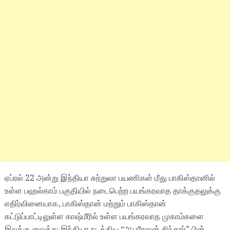
ஏப்ரல் 22 அன்று இந்தியா சுற்றுலா பயணிகள் மீது பாகிஸ்தானில்
உள்ள பஹல்காம் பகுதியில் நடைபெற்ற பயங்கரவாத தாக்குதலுக்கு
எதிர்வினையாக, பாகிஸ்தான் மற்றும் பாகிஸ்தான்
கட்டுப்பாட்டிலுள்ள காஷ்மீரில் உள்ள பயங்கரவாத முகாம்களை
இலக்கு வைத்து இந்தியா நடத்திய “ஆபரேஷன் சிந்தூர்” பின்