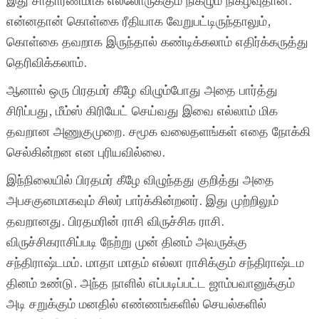
இது சாதாரணமாக எல்லோருக்கும் நிகழும் நிகழ்வுதான்.
என்னதான் கொள்கை ரீதியாக வேறுபட்டிருந்தாலும்,
கொள்கை தவறாக இருந்தால் கண்டிக்கலாம் எதிர்க்கருத்து
தெரிவிக்கலாம்.
ஆனால் ஒரு பிரதமர் கீழே விழும்போது அதை பார்த்து
சிரிப்பது, மீம்ஸ் கிரியேட் செய்வது இவை எல்லாம் மிக
தவறான அணுகுமுறை. சமூக வலைதளங்கள் எதை நோக்கி
செல்கின்றன என புரியவில்லை.
இந்நிலையில் பிரதமர் கீழே விழுந்தது குறித்து அதை
அபசகுனமாகவும் சிலர் பார்க்கின்றனர். இது முற்றிலும்
தவறானது. பிரதமரின் ராசி விருச்சிக ராசி.
விருச்சிகராசிப்படி நேற்று முன் தினம் அவருக்கு
சந்திராஷ்டமம். மாதா மாதம் எல்லா ராசிக்கும் சந்திராஷ்டம
தினம் உண்டு. அந்த நாளில் எப்படிப்பட்ட ஜாம்பவானுக்கும்
அடி சறுக்கும் மனதில் எண்ணங்களில் செயல்களில்