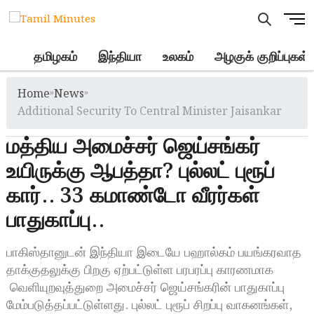
Skip
M
to
e
content
n
.
தமிழகம்
இந்தியா
உலகம்
அழகுக் குறிப்புகள்
u
B
Home
»
News
»
u
t
Additional Security To Central Minister Jaisankar
t
மத்திய அமைச்சர் ஜெய்சங்கர்
o
n
உயிருக்கு ஆபத்தா? புல்லட் புரூப்
கார்.. 33 கமாண்டோ வீரர்கள்
பாதுகாப்பு..
பாகிஸ்தானுடன் இந்தியா இடையே பஹால்கம் பயங்கரவாத
தாக்குதலுக்கு பிறகு ஏற்பட்டுள்ள பரபரப்பு காரணமாக
வெளியுறவுத்துறை அமைச்சர் ஜெய்சங்கரின் பாதுகாப்பு
மேம்படுத்தப்பட்டுள்ளது. புல்லட் புரூப் சிறப்பு வாகனங்கள்,