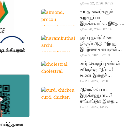
வேண்டிய எளிய 5
ஜூலை 22, 2026, 07:35
டெஸ்ட்!
வயதானவர்களும்
சுறுசுறுப்பா
இருக்கலாம்… இதோ
almond, procoli
சூப்பர் உணவுகள்!
ஜூன் 20, 2026, 07:54
நரம்பு தளர்ச்சியை
நீக்கும் அதி அற்புத
இயற்கை உணவுகள்…
முடங்கியதால்
தவற விட்டுறாதீங்க!
ஜூன் 5, 2026, 22:59
narambuthalar
உயர் கொழுப்பு உங்கள்
chi,
உயிருக்கு ஆப்பு..!
cholestral
pasalaikeerai
உடனே இதைச்
செய்யுங்க!
மே 28, 2026, 07:18
ஆரோக்கியமா
இருக்கணுமா…?
curd, chicken
சாப்பாட்டுல இதை
எல்லாம்
மே 13, 2026, 14:35
சேர்த்துடாதீங்க…!
பணவர்த்தனை