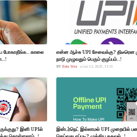
ே போகாதீங்க.. காலை
என்ன ஆச்சு UPI சேவைக்கு? திடீரென 
..!
நாடு முழுவதும் பெரும் குழப்பம்..!
BY
Bala Siva
ஏப்ரல் 12, 2025, 13:15
ருக்குது? இனி UPIல்
இன்டர்நெட் இல்லாமல் UPI முறையில் 
டுத்து கொள்ளலாம்..!
செய்வது எப்படி? முக்கிய தகவல்..!