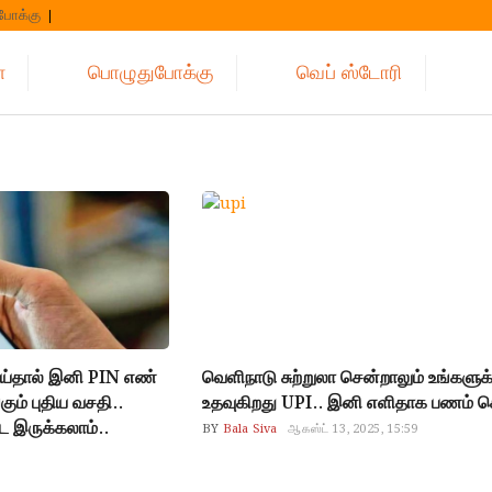
போக்கு
்
பொழுதுபோக்கு
வெப் ஸ்டோரி
செய்தால் இனி PIN எண்
வெளிநாடு சுற்றுலா சென்றாலும் உங்களு
ம் புதிய வசதி..
உதவுகிறது UPI.. இனி எளிதாக பணம் ச
ே இருக்கலாம்..
BY
Bala Siva
ஆகஸ்ட் 13, 2025, 15:59