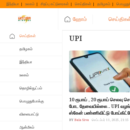
Skip
இந்தியா
உலகம்
சிறப்பு கட்டுரைகள்
செய்திகள்
தமிழகம்
பொழுது
to
content
ஹோம்
செய்திகள
செய்திகள்
UPI
தமிழகம்
இந்தியா
உலகம்
தொழில்நுட்பம்
10 ரூபாய் , 20 ரூபாய் செலவு 
பொழுதுபோக்கு
போட தேவையில்லை.. UPI வழங்கு
ஸ்கேன் பண்ணிவிட்டு போய்கிட்ட
விளையாட்டு
BY
Bala Siva
செப்டம்பர் 11, 2025, 21:15
ஆன்மீகம்