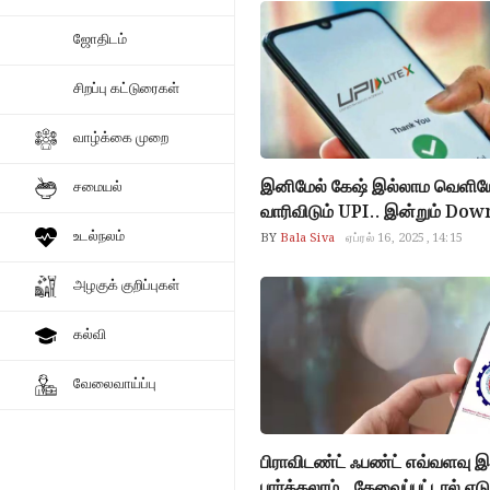
ஜோதிடம்
சிறப்பு கட்டுரைகள்
வாழ்க்கை முறை
இனிமேல் கேஷ் இல்லாம வெளிய
சமையல்
வாரிவிடும் UPI.. இன்றும் Down
உடல்நலம்
BY
Bala Siva
ஏப்ரல் 16, 2025, 14:15
அழகுக் குறிப்புகள்
கல்வி
வேலைவாய்ப்பு
பிராவிடண்ட் ஃபண்ட் எவ்வளவு இ
பார்க்கலாம்.. தேவைப்பட்டால் எ