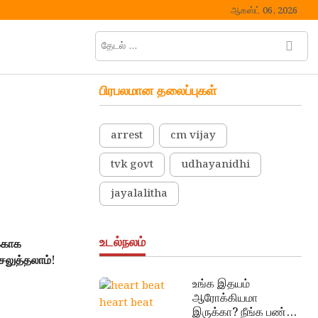
ஆகஸ்ட் 06, 2026
தேடல்
M
…
e
n
பிரபலமான தலைப்புகள்
u
B
u
arrest
cm vijay
t
t
tvk govt
udhayanidhi
o
n
jayalalitha
உடல்நலம்
க்காக
ெலுத்தலாம்!
உங்க இதயம்
ஆரோக்கியமா
heart beat
இருக்கா? நீங்க பண்ண