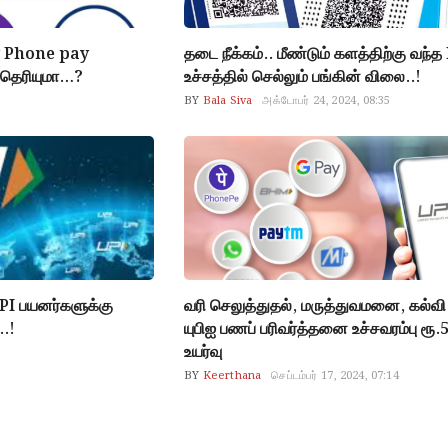
y Phone pay
தடை நீக்கம்.. மீண்டும் களத்திற்கு வந்
தெரியுமா…?
உச்சத்தில் செல்லும் பங்கின் விலை..!
BY
Bala Siva
அக்டோபர் 24, 2024, 08:35
PI பயனர்களுக்கு
வரி செலுத்துதல், மருத்துவமனை, கல்வி
..!
யுபிஐ பணப் பரிவர்த்தனை உச்சவரம்பு ரூ.
உயர்வு
BY
Keerthana
செப்டம்பர் 17, 2024, 07:14