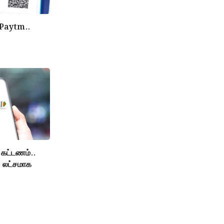
த Paytm..
 கட்டணம்..
5 லட்சமாக