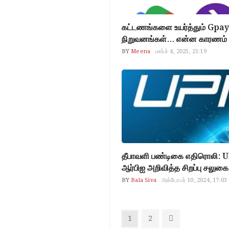
கட்டணங்களை உயர்த்தும் Gpa
நிறுவனங்கள்… என்ன காரணம் 
BY
Meena
மார்ச் 4, 2025, 21:19
தீபாவளி பண்டிகை எதிரொலி: U
ஆர்பிஐ அறிவித்த சிறப்பு சலுகை
BY
Bala Siva
அக்டோபர் 10, 2024, 17:03
Posts
Page
Page
Next
1
2