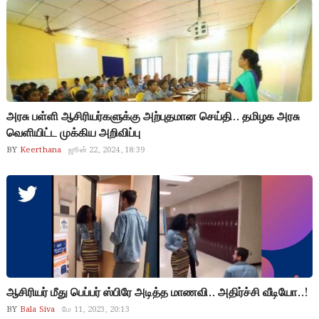
அரசு பள்ளி ஆசிரியர்களுக்கு அற்புதமான செய்தி.. தமிழக அரசு
வெளியிட்ட முக்கிய அறிவிப்பு
BY
Keerthana
ஜூன் 22, 2024, 18:39
ஆசிரியர் மீது பெப்பர் ஸ்பிரே அடித்த மாணவி.. அதிர்ச்சி வீடியோ..!
BY
Bala Siva
மே 11, 2023, 20:13