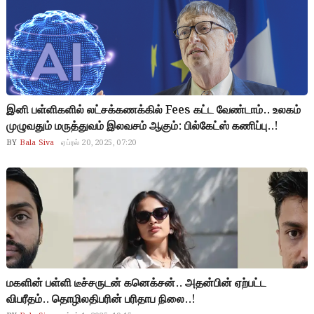
இனி பள்ளிகளில் லட்சக்கணக்கில் Fees கட்ட வேண்டாம்.. உலகம்
முழுவதும் மருத்துவம் இலவசம் ஆகும்: பில்கேட்ஸ் கணிப்பு..!
BY
Bala Siva
ஏப்ரல் 20, 2025, 07:20
மகளின் பள்ளி டீச்சருடன் கனெக்சன்.. அதன்பின் ஏற்பட்ட
விபரீதம்.. தொழிலதிபரின் பரிதாப நிலை..!