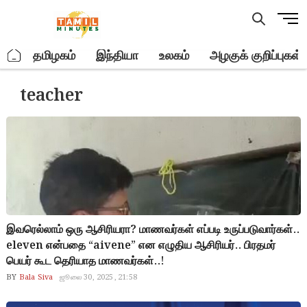
Skip
M
to
e
content
n
.
தமிழகம்
இந்தியா
உலகம்
அழகுக் குறிப்புகள்
u
B
teacher
u
t
t
o
n
இவரெல்லாம் ஒரு ஆசிரியரா? மாணவர்கள் எப்படி உருப்படுவார்கள்..
eleven என்பதை “aivene” என எழுதிய ஆசிரியர்.. பிரதமர்
பெயர் கூட தெரியாத மாணவர்கள்..!
BY
Bala Siva
ஜூலை 30, 2025, 21:58