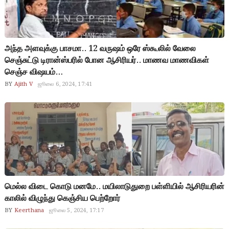
அந்த அளவுக்கு பாசமா.. 12 வருஷம் ஒரே ஸ்கூலில் வேலை
செஞ்சுட்டு டிரான்ஸ்பரில் போன ஆசிரியர்.. மாணவ மாணவிகள்
செஞ்ச விஷயம்…
BY
Ajith V
ஜூலை 6, 2024, 17:41
மெல்ல விடை கொடு மனமே.. மயிலாடுதுறை பள்ளியில் ஆசிரியரின்
காலில் விழுந்து கெஞ்சிய பெற்றோர்
BY
Keerthana
ஜூலை 5, 2024, 17:17