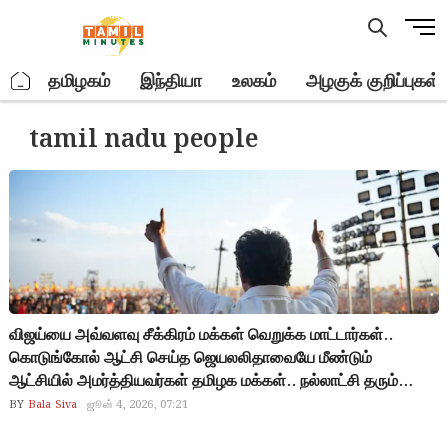
Skip
M
to
e
content
n
.
தமிழகம்
இந்தியா
உலகம்
அழகுக் குறிப்புகள்
u
B
tamil nadu people
u
t
t
o
n
விஜய்யை அவ்வளவு சீக்கிரம் மக்கள் வெறுக்க மாட்டார்கள்..
கொடுங்கோல் ஆட்சி செய்த ஜெயலலிதாவையே மீண்டும்
ஆட்சியில் அமர்த்தியவர்கள் தமிழக மக்கள்.. நல்லாட்சி தரும்
விஜய்யை கொண்டாடி தீர்த்துவிடுவார்கள்.. விஜய் குறித்து பேசி
BY
Bala Siva
ஜூன் 4, 2026, 07:21
பேசியே எதிர்க்கட்சிகள் அவரை ஆட்சியில் உட்கார வைத்துவிட்டது..