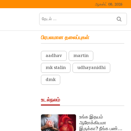
ஆகஸ்ட் 08, 2026
தேடல்
M
…
e
n
பிரபலமான தலைப்புகள்
u
B
u
aadhav
martin
t
t
mk stalin
udhayanidhi
o
n
dmk
உடல்நலம்
உங்க இதயம்
ஆரோக்கியமா
இருக்கா? நீங்க பண்ண