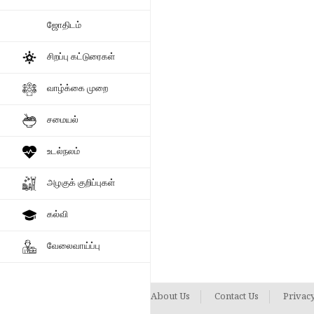
அரசியல் செய்ய முடியாது.. எல்ல
பொதுவானவர் ஒருவர் முதல்வர் 
ஜோதிடம்
மதவாதிகள் எல்லாம் ஓடிப்போயிர
சிறப்பு கட்டுரைகள்
வாழ்க்கை முறை
சமையல்
உடல்நலம்
அழகுக் குறிப்புகள்
கல்வி
வேலைவாய்ப்பு
About Us
Contact Us
Privacy