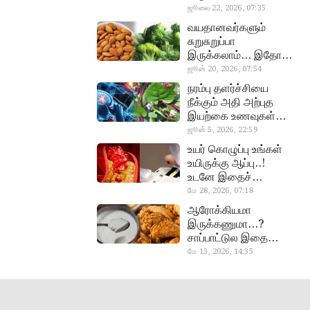
வேண்டிய எளிய 5
ஜூலை 22, 2026, 07:35
heart beat
டெஸ்ட்!
வயதானவர்களும்
சுறுசுறுப்பா
இருக்கலாம்… இதோ
சூப்பர் உணவுகள்!
ஜூன் 20, 2026, 07:54
almond, procoli
நரம்பு தளர்ச்சியை
நீக்கும் அதி அற்புத
இயற்கை உணவுகள்…
தவற விட்டுறாதீங்க!
ஜூன் 5, 2026, 22:59
narambuthalar
உயர் கொழுப்பு உங்கள்
chi,
உயிருக்கு ஆப்பு..!
pasalaikeerai
உடனே இதைச்
செய்யுங்க!
மே 28, 2026, 07:18
cholestral
ஆரோக்கியமா
இருக்கணுமா…?
சாப்பாட்டுல இதை
எல்லாம்
மே 13, 2026, 14:35
curd, chicken
சேர்த்துடாதீங்க…!