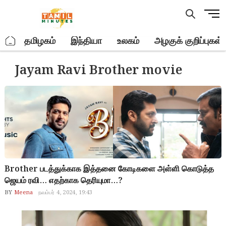
Skip
M
to
e
content
n
.
தமிழகம்
இந்தியா
உலகம்
அழகுக் குறிப்புகள்
u
B
Jayam Ravi Brother movie
u
t
t
o
n
Brother படத்துக்காக இத்தனை கோடிகளை அள்ளி கொடுத்த
ஜெயம் ரவி… எதற்காக தெரியுமா…?
BY
Meena
நவம்பர் 4, 2024, 19:43