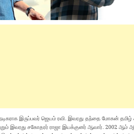
நடிகராக இருப்பவர் ஜெயம் ரவி. இவரது தந்தை மோகன் தமிழ் 
ற்றும் இவரது சகோதரர் ராஜா இயக்குனர் ஆவார். 2002 ஆம்