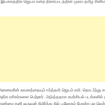
இயக்கத்தில் ஜெயம் என்ற திரைப்படத்தின் மூலம் தமிழ் சினிம
ே அனைவ
ரின்
கவனத்தையும் ஈர்த்
தார்
ஜெயம் ரவி. தொடர்ந்து சா
 அதிக ரசிகர்களை பெற்றார்.
அடுத்ததாக
கமர்சியல் படங்களில் 
பேராண்மை தனி ஒருவன்
நிமிர்ந்து
நில்
பூலோகம் போன்ற பல
வெற்