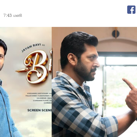
3
7:43 மணி