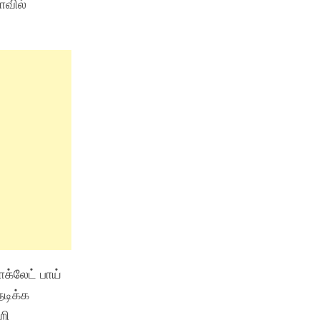
ாவில்
க்லேட் பாய்
நடிக்க
றி