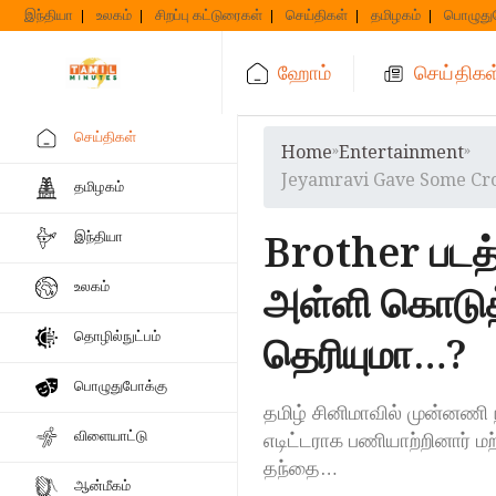
Skip
இந்தியா
உலகம்
சிறப்பு கட்டுரைகள்
செய்திகள்
தமிழகம்
பொழுது
to
content
ஹோம்
செய்திகள
செய்திகள்
Home
»
Entertainment
»
Jeyamravi Gave Some Cro
தமிழகம்
Brother பட
இந்தியா
அள்ளி கொடுத
உலகம்
தொழில்நுட்பம்
தெரியுமா…?
பொழுதுபோக்கு
தமிழ் சினிமாவில் முன்னணி 
விளையாட்டு
எடிட்டராக பணியாற்றினார் 
தந்தை…
ஆன்மீகம்