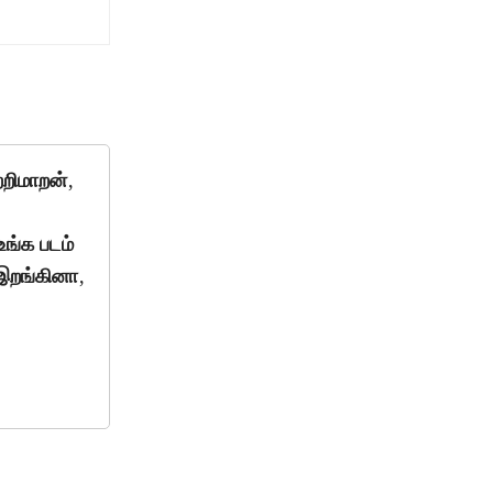
றிமாறன்,
உங்க படம்
 இறங்கினா,