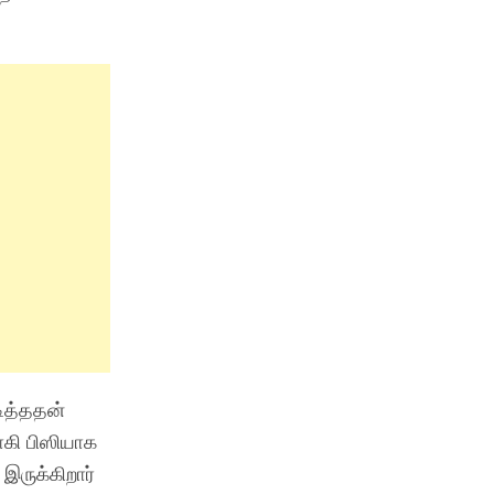
டித்ததன்
ாகி பிஸியாக
இருக்கிறார்