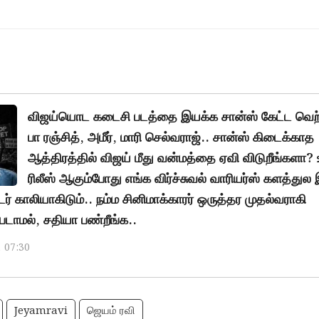
விஜய்யொட கடைசி படத்தை இயக்க சான்ஸ் கேட்ட வெற்
பா ரஞ்சித், அமீர், மாரி செல்வராஜ்.. சான்ஸ் கிடைக்காத
ஆத்திரத்தில் விஜய் மீது வன்மத்தை ஏவி விடுறீங்களா? 
ரிலீஸ் ஆகும்போது எங்க விர்ச்சுவல் வாரியர்ஸ் களத்துல
் காலியாகிடும்.. நம்ம சினிமாக்காரர் ஒருத்தர முதல்வராகி
டாமல், சதியா பண்றீங்க..
, 07:30
Jeyamravi
ஜெயம் ரவி