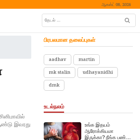
ஆகஸ்ட் 08, 2026
தேடல்
M
…
e
n
பிரபலமான தலைப்புகள்
u
B
u
aadhav
martin
t
ை
t
mk stalin
udhayanidhi
o
n
dmk
உடல்நலம்
சினிமாவில்
 ஆண்டு இவரது
உங்க இதயம்
ஆரோக்கியமா
இருக்கா? நீங்க பண்ண