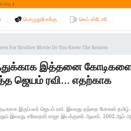
போக்கு
்
பொழுதுபோக்கு
வெப் ஸ்டோரி
res For Brother Movie Do You Know The Reason
த்துக்காக இத்தனை கோடிகள
்த ஜெயம் ரவி… எதற்காக
நடிகராக இருப்பவர் ஜெயம் ரவி. இவரது தந்தை மோகன் தமிழ் 
மற்றும் இவரது சகோதரர் ராஜா இயக்குனர் ஆவார். 2002 ஆம்