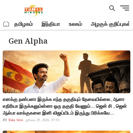
Skip
M
to
e
content
n
.
தமிழகம்
இந்தியா
உலகம்
அழகுக் குறிப்புகள்
u
B
Gen Alpha
u
t
t
o
n
எனக்கு நண்பனா இருக்க எந்த தகுதியும் தேவையில்லை, ஆனா
எதிரியா இருக்கனும்ன்னா ஒரு தகுதி வேணும்… ஜென் சி , ஜென்
ஆல்பா வாக்குகளை இனி விஜய்யிடம் இருந்து பிரிக்கவே
முடியாது.. அது ஸ்ட்ராங்க விஜய் கணக்குல உட்கார்ந்திருச்சு..
BY
Bala Siva
ஜூலை 29, 2026, 07:59
முதலமைச்சர் விஜய் வேற நல்லாட்சி கொடுத்துட்டு வர்றாரா,