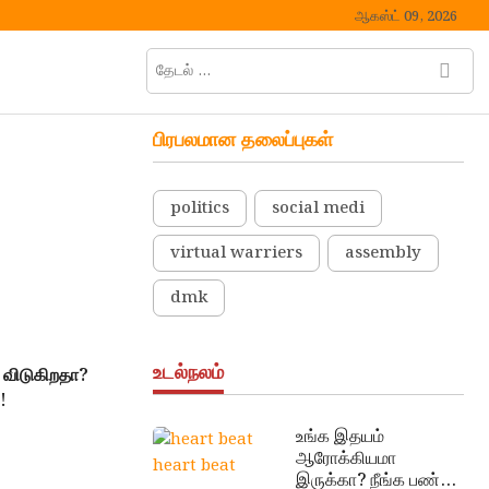
ஆகஸ்ட் 09, 2026
தேடல்
M
…
e
n
பிரபலமான தலைப்புகள்
u
B
u
politics
social medi
t
t
virtual warriers
assembly
o
n
dmk
உடல்நலம்
ு விடுகிறதா?
!
உங்க இதயம்
ஆரோக்கியமா
heart beat
இருக்கா? நீங்க பண்ண