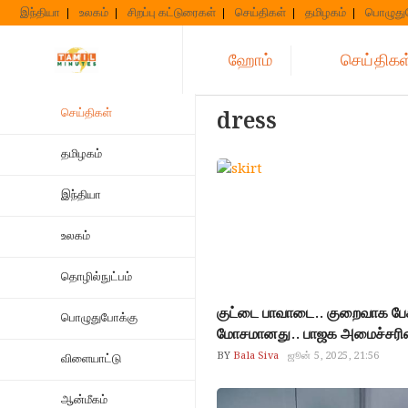
Skip
இந்தியா
உலகம்
சிறப்பு கட்டுரைகள்
செய்திகள்
தமிழகம்
பொழுது
to
content
ஹோம்
செய்திகள
செய்திகள்
dress
தமிழகம்
இந்தியா
உலகம்
தொழில்நுட்பம்
குட்டை பாவாடை.. குறைவாக பேச
பொழுதுபோக்கு
மோசமானது.. பாஜக அமைச்சரின் 
BY
Bala Siva
ஜூன் 5, 2025, 21:56
விளையாட்டு
ஆன்மீகம்