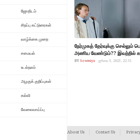
ஜோதிடம்
சிறப்பு கட்டுரைகள்
வாழ்க்கை முறை
நேர்முகத் தேர்வுக்கு செல்லும் 
அணிய வேண்டும்?? இவற்றில் க
சமையல்
BY
Sowmiya
ஜூலை 3, 2023, 22:31
உடல்நலம்
அழகுக் குறிப்புகள்
கல்வி
வேலைவாய்ப்பு
About Us
Contact Us
Privacy