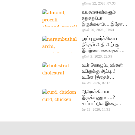
வேண்டிய எளிய 5
ஜூலை 22, 2026, 07:35
டெஸ்ட்!
வயதானவர்களும்
சுறுசுறுப்பா
இருக்கலாம்… இதோ
almond, procoli
சூப்பர் உணவுகள்!
ஜூன் 20, 2026, 07:54
நரம்பு தளர்ச்சியை
நீக்கும் அதி அற்புத
இயற்கை உணவுகள்…
தவற விட்டுறாதீங்க!
ஜூன் 5, 2026, 22:59
narambuthalar
உயர் கொழுப்பு உங்கள்
chi,
உயிருக்கு ஆப்பு..!
cholestral
pasalaikeerai
உடனே இதைச்
செய்யுங்க!
மே 28, 2026, 07:18
ஆரோக்கியமா
இருக்கணுமா…?
curd, chicken
சாப்பாட்டுல இதை
எல்லாம்
மே 13, 2026, 14:35
சேர்த்துடாதீங்க…!