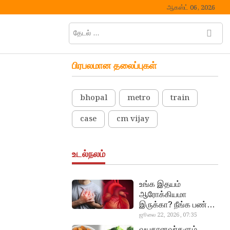
ஆகஸ்ட் 06, 2026
தேடல்
M
…
e
n
பிரபலமான தலைப்புகள்
u
B
u
bhopal
metro
train
t
t
case
cm vijay
o
n
உடல்நலம்
உங்க இதயம்
ஆரோக்கியமா
இருக்கா? நீங்க பண்ண
வேண்டிய எளிய 5
ஜூலை 22, 2026, 07:35
heart beat
டெஸ்ட்!
வயதானவர்களும்