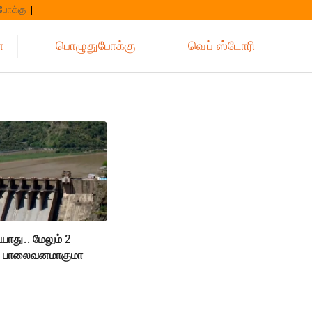
போக்கு
்
பொழுதுபோக்கு
வெப் ஸ்டோரி
ாது.. மேலும் 2
. பாலைவனமாகுமா