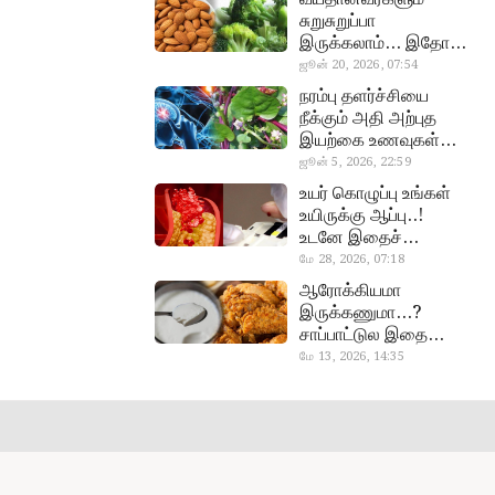
சுறுசுறுப்பா
இருக்கலாம்… இதோ
சூப்பர் உணவுகள்!
ஜூன் 20, 2026, 07:54
almond, procoli
நரம்பு தளர்ச்சியை
நீக்கும் அதி அற்புத
இயற்கை உணவுகள்…
தவற விட்டுறாதீங்க!
ஜூன் 5, 2026, 22:59
narambuthalar
உயர் கொழுப்பு உங்கள்
chi,
உயிருக்கு ஆப்பு..!
pasalaikeerai
உடனே இதைச்
செய்யுங்க!
மே 28, 2026, 07:18
cholestral
ஆரோக்கியமா
இருக்கணுமா…?
சாப்பாட்டுல இதை
எல்லாம்
மே 13, 2026, 14:35
curd, chicken
சேர்த்துடாதீங்க…!