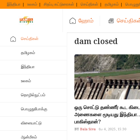
Skip
இந்தியா
உலகம்
சிறப்பு கட்டுரைகள்
செய்திகள்
தமிழகம்
பொழுது
to
content
ஹோம்
செய்திகள
செய்திகள்
dam closed
தமிழகம்
இந்தியா
உலகம்
தொழில்நுட்பம்
ஒரு சொட்டு தண்ணீர் கூட கிடைய
பொழுதுபோக்கு
அணைகளை மூடியது இந்தியா.
பாகிஸ்தான்?
விளையாட்டு
BY
Bala Siva
மே 4, 2025, 15:30
ஆன்மீகம்