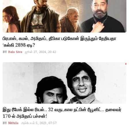
பிரபாஸ், கமல், அமிதாப், தீபிகா படுகோன் இருந்தும் தேறியதா
‘கல்கி 2898 ஏடி?
BY
Bala Siva
ஜூன் 27, 2024, 20:42
Kalki 2898AD
இது ரீமேக் இல்ல ரியல்.. 32 வருடகால நட்பின் ரீயூனிட்.. தலைவர்
170-ல் அமிதாப் பச்சன்!
BY
Nithila
அக்டோபர் 5, 2023, 07:57