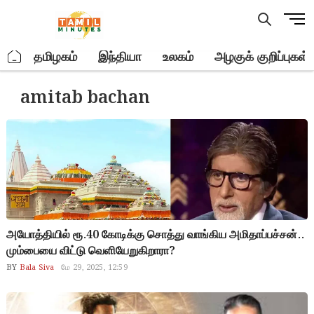
Skip
M
to
e
content
n
.
தமிழகம்
இந்தியா
உலகம்
அழகுக் குறிப்புகள்
u
B
amitab bachan
u
t
t
o
n
அயோத்தியில் ரூ.40 கோடிக்கு சொத்து வாங்கிய அமிதாப்பச்சன்..
மும்பையை விட்டு வெளியேறுகிறாரா?
BY
Bala Siva
மே 29, 2025, 12:59