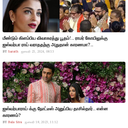
மீண்டும் கிளம்பிய விவாகரத்து பூதம்!.. ராமர் கோயிலுக்கு
ஐஸ்வர்யா ராய் வராததற்கு அதுதான் காரணமா?..
BY
Sarath
ஜனவரி 25, 2024, 08:53
ஐஸ்வர்யாராய்-க்கு நோட்டீஸ் அனுப்பிய தாசில்தார்.. என்ன
காரணம்?
BY
Bala Siva
ஜனவரி 18, 2023, 11:12