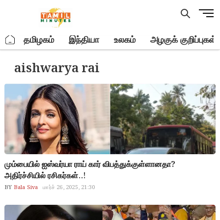
Skip
M
to
e
content
n
.
தமிழகம்
இந்தியா
உலகம்
அழகுக் குறிப்புகள்
u
B
aishwarya rai
u
t
t
o
n
மும்பையில் ஐஸ்வர்யா ராய் கார் விபத்துக்குள்ளானதா?
அதிர்ச்சியில் ரசிகர்கள்..!
BY
Bala Siva
மார்ச் 26, 2025, 21:30