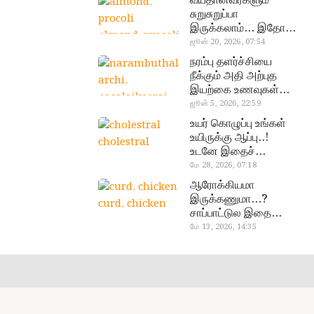
வயதானவர்களும்
சுறுசுறுப்பா
இருக்கலாம்… இதோ
almond, procoli
சூப்பர் உணவுகள்!
ஜூன் 20, 2026, 07:54
நரம்பு தளர்ச்சியை
நீக்கும் அதி அற்புத
இயற்கை உணவுகள்…
தவற விட்டுறாதீங்க!
ஜூன் 5, 2026, 22:59
narambuthalar
உயர் கொழுப்பு உங்கள்
chi,
உயிருக்கு ஆப்பு..!
cholestral
pasalaikeerai
உடனே இதைச்
செய்யுங்க!
மே 28, 2026, 07:18
ஆரோக்கியமா
இருக்கணுமா…?
curd, chicken
சாப்பாட்டுல இதை
எல்லாம்
மே 13, 2026, 14:35
சேர்த்துடாதீங்க…!