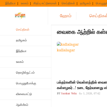
Skip
இந்தியா
உலகம்
சிறப்பு கட்டுரைகள்
செய்திகள்
தமிழகம்
பொழுது
to
content
ஹோம்
செய்திகள
செய்திகள்
வைகை ஆற்றில் கள்
தமிழகம்
kallalagar
இந்தியா
உலகம்
தொழில்நுட்பம்
பக்தர்களின் வெள்ளத்தில் வைகை
பொழுதுபோக்கு
கள்ளழகர்..! உடை தேர்வானது எப
BY
Sankar Velu
மே 1, 2026, 07:42
விளையாட்டு
ஆன்மீகம்