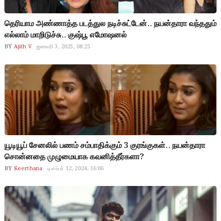
தெரியாம அண்ணாத்த படத்துல நடிச்சுட்டேன்.. நயன்தாரா வந்ததும்
எல்லாம் மாறிடுச்சு.. குஷ்பூ எமோஷனல்
BY
Ajith V
ஜனவரி 3, 2025, 08:25
யூடியூப் சேனலில் பணம் சம்பாதிக்கும் 3 குரங்குகள்.. நயன்தாரா
சொன்னதை முழுமையாக கவனித்தீர்களா?
BY
Keerthana
டிசம்பர் 12, 2024, 16:06