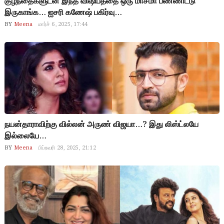
குழந்தைகளுடன் இந்த விஷயத்தை ஒரு மாசமா பண்ணிட்டு
இருகாங்க… ஐசரி கணேஷ் பகிர்வு…
BY
Meena
மார்ச் 6, 2025, 17:44
நயன்தாராவிற்கு வில்லன் அருண் விஜயா…? இது லிஸ்ட்லயே
இல்லையே…
BY
Meena
பிப்ரவரி 28, 2025, 21:12