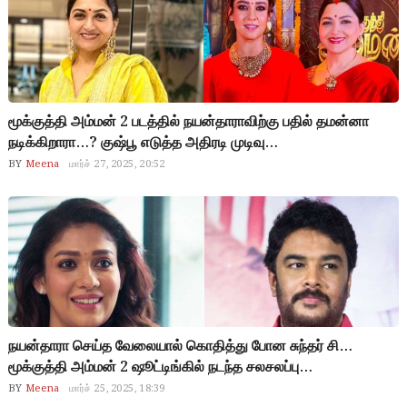
மூக்குத்தி அம்மன் 2 படத்தில் நயன்தாராவிற்கு பதில் தமன்னா
நடிக்கிறாரா…? குஷ்பூ எடுத்த அதிரடி முடிவு…
BY
Meena
மார்ச் 27, 2025, 20:52
நயன்தாரா செய்த வேலையால் கொதித்து போன சுந்தர் சி…
மூக்குத்தி அம்மன் 2 ஷூட்டிங்கில் நடந்த சலசலப்பு…
BY
Meena
மார்ச் 25, 2025, 18:39