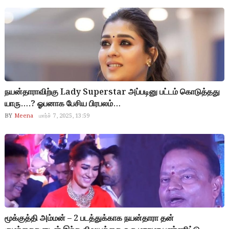
நயன்தாராவிற்கு Lady Superstar அப்படினு பட்டம் கொடுத்தது
யாரு….? ஓபனாக பேசிய பிரபலம்…
BY
Meena
மார்ச் 7, 2025, 13:59
மூக்குத்தி அம்மன் – 2 படத்துக்காக நயன்தாரா தன்