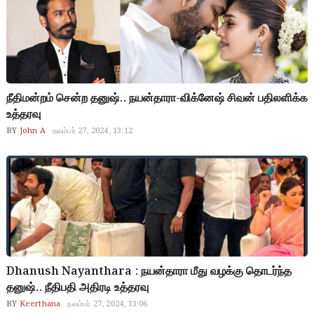
நீதிமன்றம் சென்ற தனுஷ்.. நயன்தாரா-விக்னேஷ் சிவன் பதிலளிக்க
உத்தரவு
BY
John A
நவம்பர் 27, 2024, 13:12
Dhanush Nayanthara : நயன்தாரா மீது வழக்கு தொடர்ந்த
தனுஷ்.. நீதிபதி அதிரடி உத்தரவு
BY
Keerthana
நவம்பர் 27, 2024, 13:06