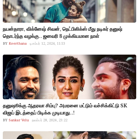
நயன்தாரா, விக்னேஷ் சிவன், நெட்பிலிக்ஸ் மீது நடிகர் தனுஷ்
தொடர்ந்த வழக்கு.. ஜனவரி 8 முக்கியமான நாள்
BY
Keerthana
டிசம்பர் 12, 2024, 11:53
தனுஷூக்கு ஆதரவா சிம்பு? அமரனை மட்டும் வச்சிக்கிட்டு SK
விஜய் இடத்தைப் பிடிக்க முடியாது..!
BY
Sankar Velu
நவம்பர் 28, 2024, 23:22
dnstr