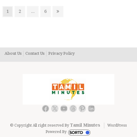
Posts
Page
Page
Page
Next
1
2
…
6
pagination
page
About Us
Contact Us
Privacy Policy
Facebook
X
YouTube
Threads
Pinterest
LinkedIn
Tamil Minutes
© Copyright All right reserved By
WordPress
Powered By