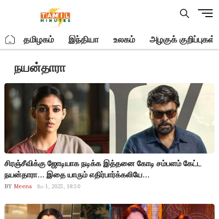
Skip
M
to
e
content
n
.
தமிழகம்
இந்தியா
உலகம்
அழகுக் குறிப்புகள்
u
B
நயன்தாரா
u
t
t
o
n
சிரஞ்சீவிக்கு ஜோடியாக நடிக்க இத்தனை கோடி சம்பளம் கேட்ட
நயன்தாரா… இதை யாரும் எதிர்பார்க்கலியே…
BY
Meena
மே 1, 2025, 18:50