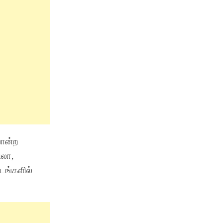
போன்ற
ிலா,
டங்களில்