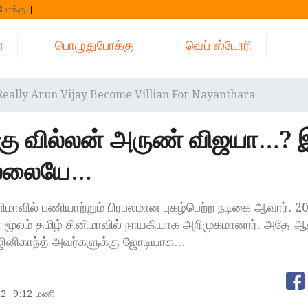
போக்கு
்
பொழுதுபோக்கு
வெப் ஸ்டோரி
 Really Arun Vijay Become Villian For Nayanthara
்கு வில்லன் அருண் விஜயா…? 
ல்லையே…
மாவில் பணியாற்றும் பிரபலமான புகழ்பெற்ற நடிகை ஆவார். 2
 மூலம் தமிழ் சினிமாவில் நாயகியாக அறிமுகமானார். அதே ஆ
 ரஜினிகாந்த் அவர்களுக்கு ஜோடியாக…
12
9:12 மணி