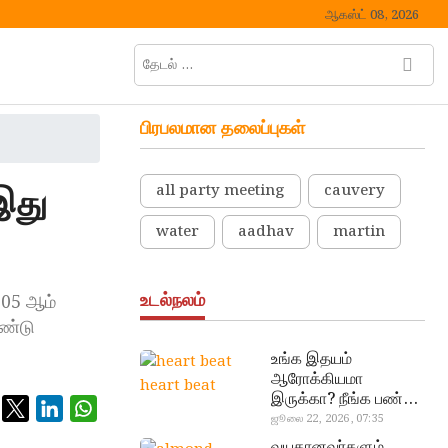
ஆகஸ்ட் 08, 2026
தேடல்
M
…
e
n
பிரபலமான தலைப்புகள்
u
B
u
இது
all party meeting
cauvery
t
t
water
aadhav
martin
o
n
உடல்நலம்
005 ஆம்
ண்டு
உங்க இதயம்
ஆரோக்கியமா
heart beat
இருக்கா? நீங்க பண்ண
வேண்டிய எளிய 5
ஜூலை 22, 2026, 07:35
டெஸ்ட்!
வயதானவர்களும்