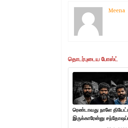
Meena
தொடர்புடைய போஸ்ட்
ரெண்டாவது நாளே தியேட்டர
இருக்காரேன்னு சந்தோஷப்ப