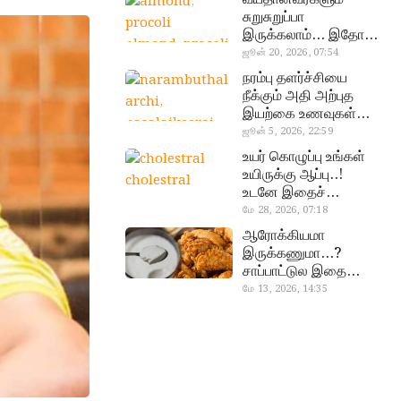
சுறுசுறுப்பா
இருக்கலாம்… இதோ
almond, procoli
சூப்பர் உணவுகள்!
ஜூன் 20, 2026, 07:54
நரம்பு தளர்ச்சியை
நீக்கும் அதி அற்புத
இயற்கை உணவுகள்…
தவற விட்டுறாதீங்க!
ஜூன் 5, 2026, 22:59
narambuthalar
உயர் கொழுப்பு உங்கள்
chi,
உயிருக்கு ஆப்பு..!
cholestral
pasalaikeerai
உடனே இதைச்
செய்யுங்க!
மே 28, 2026, 07:18
ஆரோக்கியமா
இருக்கணுமா…?
சாப்பாட்டுல இதை
எல்லாம்
மே 13, 2026, 14:35
curd, chicken
சேர்த்துடாதீங்க…!