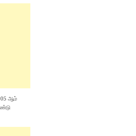
005 ஆம்
ண்டு