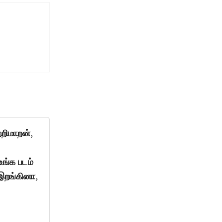
றிமாறன்,
உங்க படம்
 இறங்கினா,