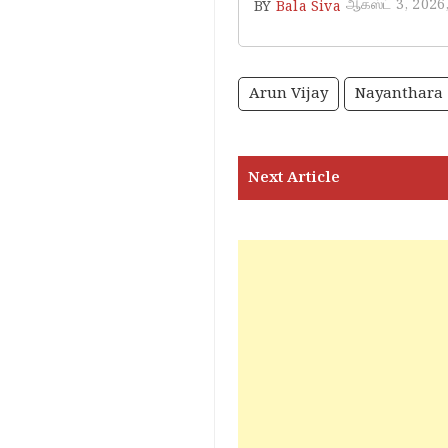
ஆகஸ்ட் 3, 2026
BY
Bala Siva
Arun Vijay
Nayanthara