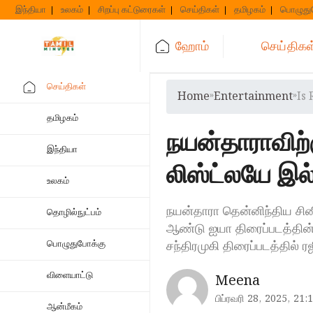
Skip
இந்தியா
உலகம்
சிறப்பு கட்டுரைகள்
செய்திகள்
தமிழகம்
பொழுது
to
content
ஹோம்
செய்திகள
செய்திகள்
Home
»
Entertainment
»
Is
தமிழகம்
நயன்தாராவிற
இந்தியா
லிஸ்ட்லயே இ
உலகம்
நயன்தாரா தென்னிந்திய சினி
தொழில்நுட்பம்
ஆண்டு ஐயா திரைப்படத்தின்
சந்திரமுகி திரைப்படத்தில்
பொழுதுபோக்கு
விளையாட்டு
Meena
பிப்ரவரி 28, 2025, 21:
ஆன்மீகம்