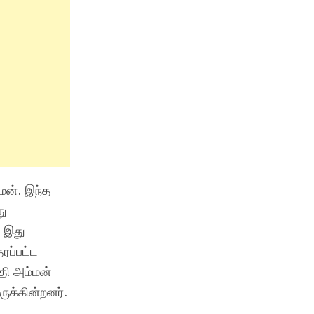
்மன். இந்த
து
. இது
ரப்பட்ட
தி அம்மன் –
ுக்கின்றனர்.