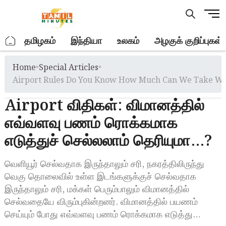
Skip
M
to
e
content
n
.
தமிழகம்
இந்தியா
உலகம்
அழகுக் குறிப்புகள்
u
B
Home
»
Special Articles
»
u
t
Airport Rules Do You Know How Much Can We Take Whil
t
Airport விதிகள்: விமானத்தில்
o
n
எவ்வளவு பணம் ரொக்கமாக
எடுத்துச் செல்லலாம் தெரியுமா…?
வெளியூர் செல்வதாக இருந்தாலும் சரி, நகரத்திலிருந்து
வெகு தொலைவில் உள்ள இடங்களுக்குச் செல்வதாக
இருந்தாலும் சரி, மக்கள் பெரும்பாலும் விமானத்தில்
செல்வதையே விரும்புகின்றனர். விமானத்தில் பயணம்
செய்யும் போது எவ்வளவு பணம் ரொக்கமாக எடுத்து…