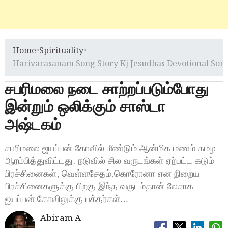
Home
»
Spirituality
»
Harivarasanam Song Story Kj Jesudhas Devotional Son
சபரிமலை நடை சாற்றப்படும்போது
இன்றும் ஒலிக்கும் சாஸ்டா
அஷ்டகம்
சபரிமலை ஐயப்பன் கோவில் மீண்டும் ஆன்மிக மணம் கமழ
ஆரம்பித்துவிட்டது. நடுவில் சில வருடங்கள் ஏற்பட்ட கடும்
பிரச்சினைகள், வெள்ளசேதம்,கொரோனா என நிறைய
பிரச்சினைகளுக்கு பிறகு இந்த வருடம்தான் லேசாக
ஐயப்பன் கோவிலுக்கு பக்தர்கள்…
Abiram A