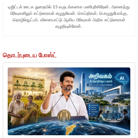
டிஜிட்டல் ஊடக துறையில் 15 வருடங்களாக பணிபுரிகிறேன். அனைத்து
பிரிவுகளிலும் கட்டுரைகள் எழுதுவேன். செய்திகள், பொழுதுபோக்கு,
தொழில்நுட்பம், விளையாட்டு ஆகிய பிரிவுகள் அதிக கட்டுரைகள்
எழுதியுள்ளேன்.
தொடர்புடைய போஸ்ட்