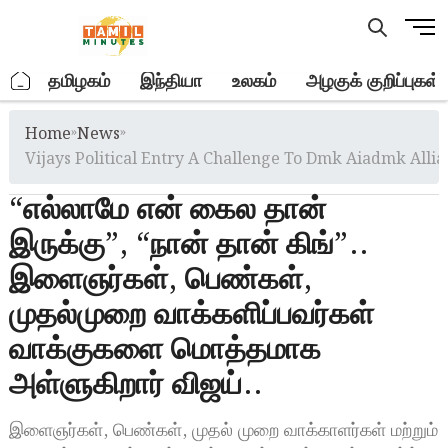
Skip
M
to
e
content
n
.
தமிழகம்
இந்தியா
உலகம்
அழகுக் குறிப்புகள்
u
B
Home
»
News
»
u
t
Vijays Political Entry A Challenge To Dmk Aiadmk Allian
t
“எல்லாமே என் கைல தான்
o
n
இருக்கு”, “நான் தான் கிங்”..
இளைஞர்கள், பெண்கள்,
முதல்முறை வாக்களிப்பவர்கள்
வாக்குகளை மொத்தமாக
அள்ளுகிறார் விஜய்..
இளைஞர்கள், பெண்கள், முதல் முறை வாக்காளர்கள் மற்றும்