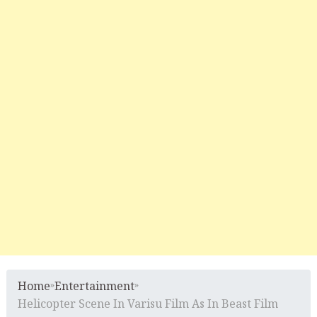
Home
»
Entertainment
»
Helicopter Scene In Varisu Film As In Beast Film