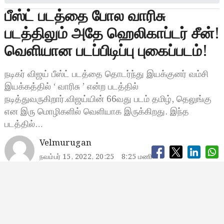
பீஸ்ட் படத்தை போல வாரிசு
படத்திலும் அதே ஹெலிகாப்டர் சீன்!
வெளியான படப்பிடிப்பு புகைப்படம்!
நடிகர் விஜய் பீஸ்ட் படத்தை தொடர்ந்து இயக்குனர் வம்சி
இயக்கத்தில் ‘ வாரிசு ’ என்ற படத்தில்
நடித்துவருகிறார்.விஜய்யின் 66வது படம் தமிழ், தெலுங்கு
என இரு மொழிகளில் வெளியாக இருக்கிறது. இந்த
படத்தில்…
Velmurugan
நவம்பர் 15, 2022, 20:25
8:25 மணி