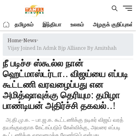
Skip
M
to
e
content
n
.
தமிழகம்
இந்தியா
உலகம்
அழகுக் குறிப்புகள்
u
B
Home
»
News
»
u
t
Vijay Joined In Admk Bjp Alliance By Amitshah
t
நீ படிச்ச ஸ்கூல்ல நான்
o
n
ஹெட்மாஸ்டர்டா.. விஜய்யை எப்படி
கூட்டணி வரவழைப்பது என
அமித்ஷாவுக்கு தெரியும: தமிழா
பாண்டியன் அதிர்ச்சி தகவல்..!
அ.தி.மு.க. – பா.ஜ.க. கூட்டணிக்கு நடிகர் விஜய் வரத்
தயங்குவதாக கேட்கப்படும் கேள்விக்கு, அவரை எப்படி
கூட்டணிக்கு வரவழைக்க வேண்டும் என்பது