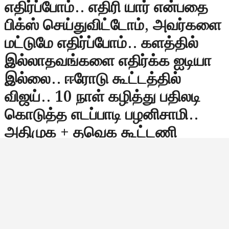
எதிர்ப்போம்.. எதிரி யார் என்பதை
பிக்ஸ் செய்துவிட்டோம், அவர்களை
மட்டுமே எதிர்ப்போம்.. களத்தில்
இல்லாதவங்களை எதிர்க்க ஐடியா
இல்லை.. ஈரோடு கூட்டத்தில்
விஜய்.. 10 நாள் கழித்து பதிலடி
கொடுத்த எடப்பாடி பழனிசாமி..
அதிமுக + தவெக கூட்டணி
இல்லை என்பது
உறுதியாகிவிட்டதா? இனி
அதிமுகவினர் விஜய்யை இறங்கி
அடிப்பார்களா? ஆனால் விஜய்
கண்டுகொள்ள மாட்டாரே,