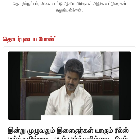
தொழில்நுட்பம், விளையாட்டு ஆகிய பிரிவுகள் அதிக கட்டுரைகள்
எழுதியுள்ளேன்.
தொடர்புடைய போஸ்ட்
இன்று முழுவதும் இளைஞர்கள் யாரும் ரீல்ஸ்