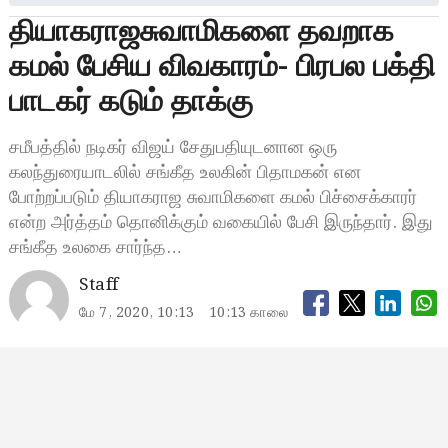
தியாகராஜசுவாமிகளை தவறாக
கமல் பேசிய விவகாரம்- பிரபல பக்தி
பாடகர் கடும் தாக்கு
சமீபத்தில் நடிகர் விஜய் சேதுபதியுடனான ஒரு
கலந்துரையாடலில் சங்கீத உலகின் பிதாமகன் என
போற்றப்படும் தியாகராஜ சுவாமிகளை கமல் பிச்சைக்காரர்
என்ற அர்த்தம் தொனிக்கும் வகையில் பேசி இருந்தார். இது
சங்கீத உலகை சார்ந்த…
Staff
மே 7, 2020, 10:13
10:13 காலை