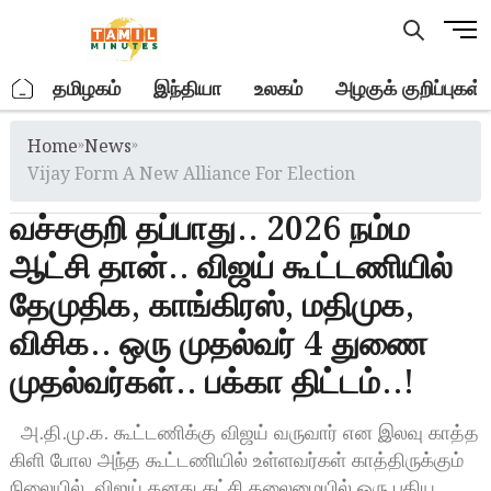
Skip
M
to
e
content
n
.
தமிழகம்
இந்தியா
உலகம்
அழகுக் குறிப்புகள்
u
B
Home
»
News
»
u
t
Vijay Form A New Alliance For Election
t
வச்சகுறி தப்பாது.. 2026 நம்ம
o
n
ஆட்சி தான்.. விஜய் கூட்டணியில்
தேமுதிக, காங்கிரஸ், மதிமுக,
விசிக.. ஒரு முதல்வர் 4 துணை
முதல்வர்கள்.. பக்கா திட்டம்..!
அ.தி.மு.க. கூட்டணிக்கு விஜய் வருவார் என இலவு காத்த
கிளி போல அந்த கூட்டணியில் உள்ளவர்கள் காத்திருக்கும்
நிலையில், விஜய் தனது கட்சி தலைமையில் ஒரு புதிய