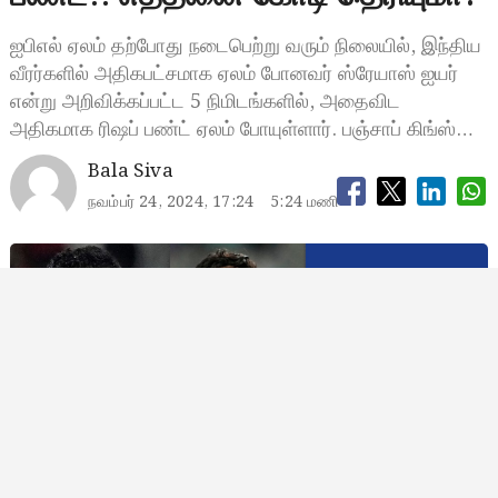
ஐபிஎல் ஏலம் தற்போது நடைபெற்று வரும் நிலையில், இந்திய
வீரர்களில் அதிகபட்சமாக ஏலம் போனவர் ஸ்ரேயாஸ் ஐயர்
என்று அறிவிக்கப்பட்ட 5 நிமிடங்களில், அதைவிட
அதிகமாக ரிஷப் பண்ட் ஏலம் போயுள்ளார். பஞ்சாப் கிங்ஸ்…
Bala Siva
நவம்பர் 24, 2024, 17:24
5:24 மணி