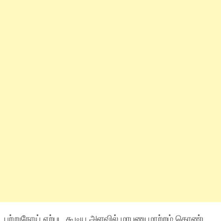
புற்றுநோய் ஏற்பட கூடிய அளவில் மரபணு மாற்றம் கொண்ட