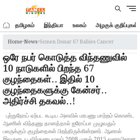
Skip
M
to
e
content
n
.
தமிழகம்
இந்தியா
உலகம்
அழகுக் குறிப்புகள்
u
B
Home
»
News
»
Semen Donar 67 Babies Cancer
u
t
ஒரே நபர் கொடுத்த விந்தணுவில்
t
o
10 நாடுகளில் பிறந்த 67
n
குழந்தைகள்.. இதில் 10
குழந்தைகளுக்கு கேன்சர்..
அதிர்ச்சி தகவல்..!
புற்றுநோய் ஏற்பட கூடிய அளவில் மரபணு மாற்றம் கொண்ட
ஆணின் விந்தணு தானத்தால் ஐரோப்பா முழுவதும்
பலருக்கும் குழந்தைகள் பிறந்திருக்கின்றனர். ஆனால்
இவருடைய விந்தணு மூலம் 2008 முதல் 2015 வரையிலான