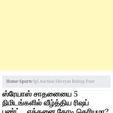
Home
»
Sports
»
Ipl Auction Shreyas Rishap Pant
ஸ்ரேயாஸ் சாதனையை 5
நிமிடங்களில் வீழ்த்திய ரிஷப்
பண்ட்.. எத்தனை கோடி தெரியுமா?