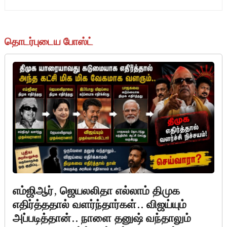
தொடர்புடைய போஸ்ட்
எம்ஜிஆர், ஜெயலலிதா எல்லாம் திமுக
எதிர்த்ததால் வளர்ந்தார்கள்.. விஜய்யும்
அப்படித்தான்.. நாளை தனுஷ் வந்தாலும்