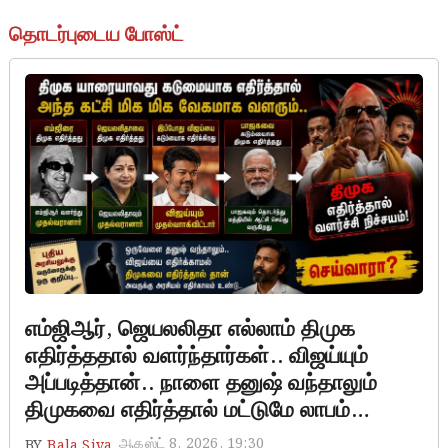
தொடர்புடைய போஸ்ட்
எம்ஜிஆர், ஜெயலலிதா எல்லாம் திமுக
எதிர்த்ததால் வளர்ந்தார்கள்.. விஜய்யும்
அப்படித்தான்.. நாளை தனுஷ் வந்தாலும்
திமுகவை எதிர்த்தால் மட்டுமே லாபம்…
ஆகஸ்ட் 8, 2026, 19:30
BY
Bala Siva