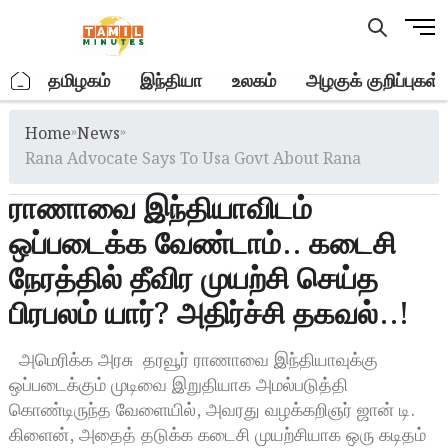
Skip
M
to
e
content
n
.
தமிழகம்
இந்தியா
உலகம்
அழகுக் குறிப்புகள்
u
B
Home
»
News
»
u
t
Rana Advocate Says To Usa Govt About Rana
t
ராணாவை இந்தியாவிடம்
o
n
ஒப்படைக்க வேண்டாம்.. கடைசி
நேரத்தில் தீவிர முயற்சி செய்த
பிரபலம் யார்? அதிர்ச்சி தகவல்..!
அமெரிக்க அரசு தரவூர் ராணாவை இந்தியாவுக்கு
ஒப்படைக்கும் முடிவை இறுதியாக அமல்படுத்தி
கொண்டிருந்த வேளையில், அவரது வழக்கறிஞர் ஜான் டி.
கிளைன், அதைத் தடுக்க கடைசி முயற்சியாக ஒரு கடிதம்