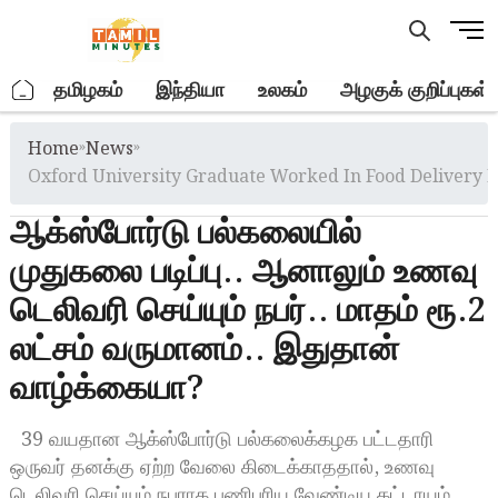
Skip
M
to
e
content
n
.
தமிழகம்
இந்தியா
உலகம்
அழகுக் குறிப்புகள்
u
B
Home
»
News
»
u
t
Oxford University Graduate Worked In Food Delivery 
t
ஆக்ஸ்போர்டு பல்கலையில்
o
n
முதுகலை படிப்பு.. ஆனாலும் உணவு
டெலிவரி செய்யும் நபர்.. மாதம் ரூ.2
லட்சம் வருமானம்.. இதுதான்
வாழ்க்கையா?
39 வயதான ஆக்ஸ்போர்டு பல்கலைக்கழக பட்டதாரி
ஒருவர் தனக்கு ஏற்ற வேலை கிடைக்காததால், உணவு
டெலிவரி செய்யும் நபராக பணிபுரிய வேண்டிய கட்டாயம்